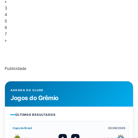
«
3
4
5
6
7
»
Publicidade
AGENDA DO CLUBE
Jogos do Grêmio
ÚLTIMOS RESULTADOS
Copa do Brasil
02/08/2026