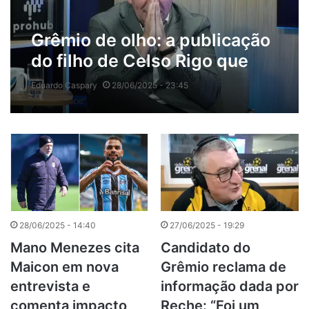
Grêmio de olho: a publicação
do filho de Celso Rigo que
Marcelo Marques
Eduardo Caspary
28/06/2025 - 23:45
compartilhou na web
28/06/2025 - 14:40
27/06/2025 - 19:29
Mano Menezes cita
Candidato do
Maicon em nova
Grêmio reclama de
entrevista e
informação dada por
comenta impacto
Reche: “Foi um