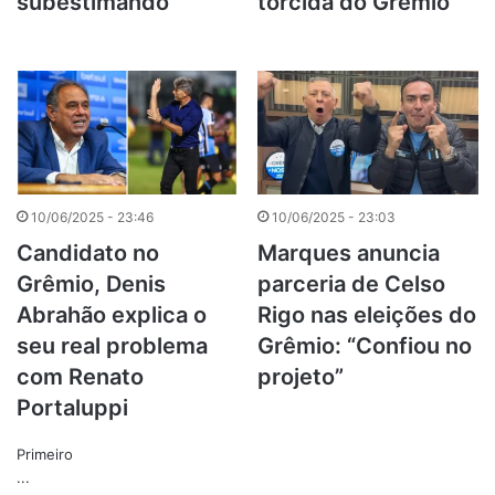
subestimando”
torcida do Grêmio
10/06/2025 - 23:46
10/06/2025 - 23:03
Candidato no
Marques anuncia
Grêmio, Denis
parceria de Celso
Abrahão explica o
Rigo nas eleições do
seu real problema
Grêmio: “Confiou no
com Renato
projeto”
Portaluppi
Primeiro
...