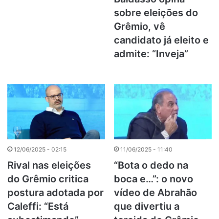
sobre eleições do
Grêmio, vê
candidato já eleito e
admite: “Inveja”
12/06/2025 - 02:15
11/06/2025 - 11:40
Rival nas eleições
“Bota o dedo na
do Grêmio critica
boca e…”: o novo
postura adotada por
vídeo de Abrahão
Caleffi: “Está
que divertiu a