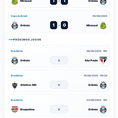
1
1
Mirassol
Grêmio
x
Copa do Brasil
05/08/2026
1
0
Grêmio
Mirassol
x
PRÓXIMOS JOGOS
Brasileirão
08/08/2026 · 16h
x
Grêmio
São Paulo
Brasileirão
15/08/2026 · 16h30
x
Atlético-MG
Grêmio
Brasileirão
23/08/2026 · 16h
x
Bragantino
Grêmio