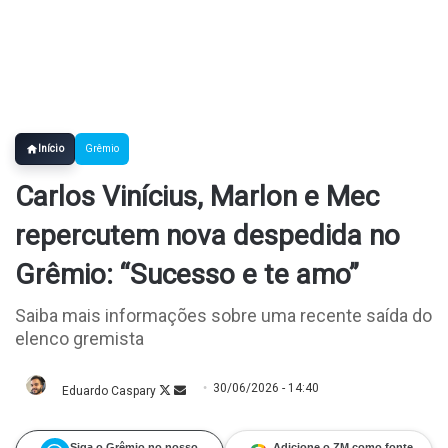
Início
Grêmio
Carlos Vinícius, Marlon e Mec
repercutem nova despedida no
Grêmio: “Sucesso e te amo”
Saiba mais informações sobre uma recente saída do
elenco gremista
30/06/2026 - 14:40
Eduardo Caspary
Follow
Mande
on
um
X
e-
mail
Siga o Grêmio no nosso
Adicione o ZM como fonte