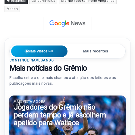
Etiquetas
Carlos Vinícius
Grêmio Foot-Ball Porto Alegrense
Marlon
Mais vistos
Mais recentes
24H
CONTINUE NAVEGANDO
Mais notícias do Grêmio
Escolha entre o que mais chamou a atenção dos leitores e as
publicações mais novas.
MAIS VISTA AGORA
01
Jogadores do Grêmio não
perdem tempo e já escolhem
apelido para Wallace