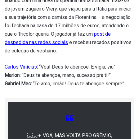
lidando com uma nova despedida nesta semana. Trata-se
do jovem zagueiro Viery, que viajou para a Itália para iniciar
a sua trajetória com a camisa da Fiorentina – a negociação
foi fechada na casa de 17 milhões de euros, atendendo o
que o Tricolor queria. O jogador já fez um
post de
despedida nas redes sociais
e recebeu recados positivos
de colegas de vestiário:
Carlos Vinícius
:
“Voa! Deus te abençoe. E vigia, viu”
Marlon:
“Deus te abençoe, mano, sucesso pra ti!”
Gabriel Mec:
“Te amo, irmão! Deus te abençoe sempre”
🇪🇪✈️ VOA, MAS VOLTA PRO GRÊMIO,