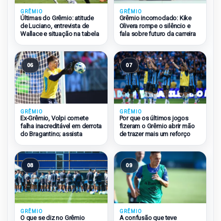
GRÊMIO
GRÊMIO
Últimas do Grêmio: atitude
Grêmio incomodado: Kike
de Luciano, entrevista de
Olivera rompe o silêncio e
Wallace e situação na tabela
fala sobre futuro da carreira
06
07
GRÊMIO
GRÊMIO
Ex-Grêmio, Volpi comete
Por que os últimos jogos
falha inacreditável em derrota
fizeram o Grêmio abrir mão
do Bragantino; assista
de trazer mais um reforço
08
09
GRÊMIO
GRÊMIO
O que se diz no Grêmio
A confusão que teve