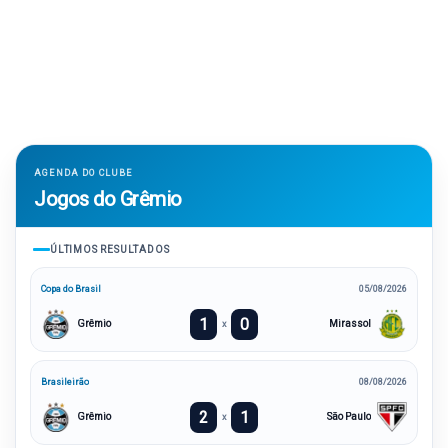
AGENDA DO CLUBE
Jogos do Grêmio
ÚLTIMOS RESULTADOS
Copa do Brasil
05/08/2026
1
0
Grêmio
Mirassol
x
Brasileirão
08/08/2026
2
1
Grêmio
São Paulo
x