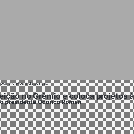
loca projetos à disposição
leição no Grêmio e coloca projetos 
ovo presidente Odorico Roman