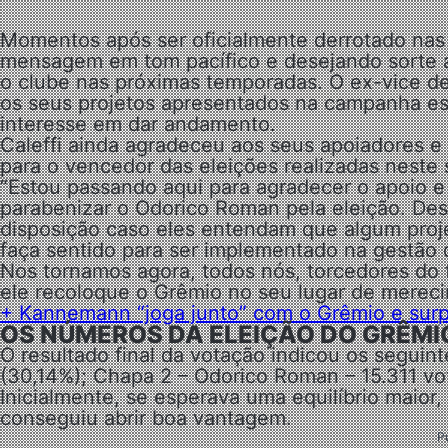
Momentos após ser oficialmente derrotado nas
mensagem em tom pacífico e desejando sorte 
o clube nas próximas temporadas. O ex-vice de
os seus projetos apresentados na campanha es
interesse em dar andamento.
Caleffi ainda agradeceu aos seus apoiadores e
para o vencedor das eleições realizadas neste
“Estou passando aqui para agradecer o apoio 
parabenizar o Odorico Roman pela eleição. Dese
disposição caso eles entendam que algum pro
faça sentido para ser implementado na gestão 
Nos tornamos agora, todos nós, torcedores do
ele recoloque o Grêmio no seu lugar de mereci
+ Kannemann “joga junto” com o Grêmio e surpr
OS NÚMEROS DA ELEIÇÃO DO GRÊMI
O resultado final da votação indicou os seguin
(30,14%); Chapa 2 – Odorico Roman – 15.311 vot
Inicialmente, se esperava uma equilíbrio maio
conseguiu abrir boa vantagem.
P