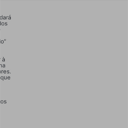
dará
dos
e
do”
 à
ha
ores.
 que
tos