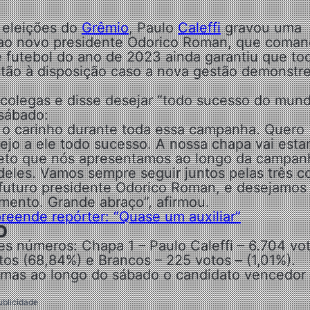
 eleições do
Grêmio
, Paulo
Caleffi
gravou uma
ao novo presidente Odorico Roman, que coman
 futebol do ano de 2023 ainda garantiu que to
tão à disposição caso a nova gestão demonstr
 colegas e disse desejar “todo sucesso do mun
 sábado:
e o carinho durante toda essa campanha. Quero
jo a ele todo sucesso. A nossa chapa vai estar
jeto que nós apresentamos ao longo da campan
deles. Vamos sempre seguir juntos pelas três c
 futuro presidente Odorico Roman, e desejamos
mento. Grande abraço”, afirmou.
eende repórter: “Quase um auxiliar”
O
tes números: Chapa 1 – Paulo Caleffi – 6.704 vo
os (68,84%) e Brancos – 225 votos – (1,01%).
r, mas ao longo do sábado o candidato vencedor
ublicidade