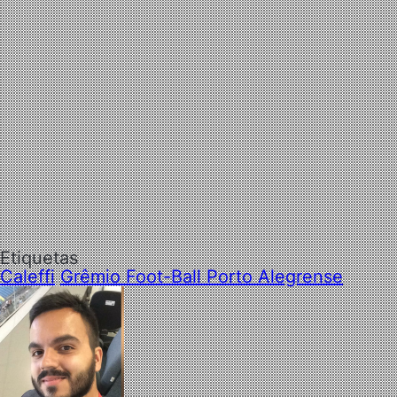
Etiquetas
Caleffi
Grêmio Foot-Ball Porto Alegrense