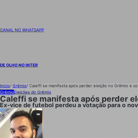
CANAL NO WHATSAPP
DE OLHO NO INTER
Início
/
Grêmio
/
Caleffi se manifesta após perder eleição no Grêmio e co
Grêmio
Eleições do Grêmio
Caleffi se manifesta após perder e
Ex-vice de futebol perdeu a votação para o n