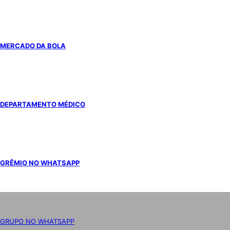
MERCADO DA BOLA
DEPARTAMENTO MÉDICO
GRÊMIO NO WHATSAPP
GRUPO NO WHATSAPP