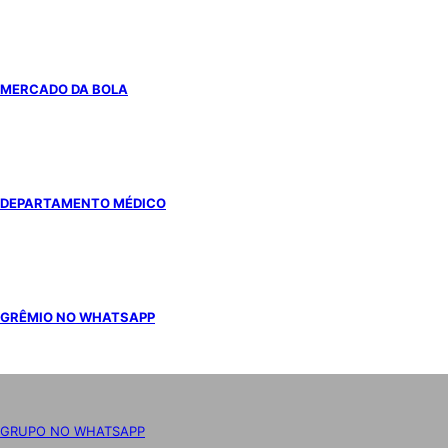
MERCADO DA BOLA
DEPARTAMENTO MÉDICO
GRÊMIO NO WHATSAPP
GRUPO NO WHATSAPP