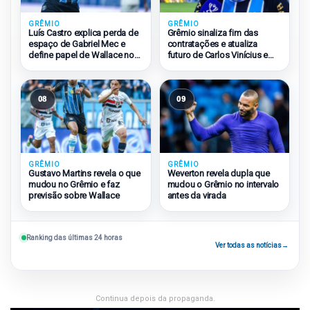
GRÊMIO
GRÊMIO
Grêmio sinaliza fim das
Luís Castro explica perda de
contratações e atualiza
espaço de Gabriel Mec e
futuro de Carlos Vinícius e
define papel de Wallace no
Amuzu
Grêmio
08
09
GRÊMIO
GRÊMIO
Weverton revela dupla que
Gustavo Martins revela o que
mudou o Grêmio no intervalo
mudou no Grêmio e faz
antes da virada
previsão sobre Wallace
Ranking das últimas 24 horas
Ver todas as notícias
→
Continua depois da propaganda.