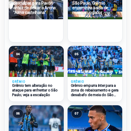
desculpas para Pavón
São Paulo, Grêmio
antes de deixar a Arena:
encaminha saída de
“Alma castelhana”
mais um jogador
04
05
GRÊMIO
GRÊMIO
Grêmio tem alteração no
Grêmio empurra Inter para a
ataque para enfrentar o São
zona do rebaixamento e gera
Paulo; veja a escalação
desabafo de meia do São
Paulo
06
07