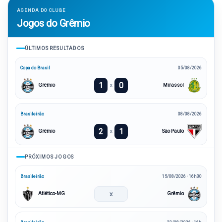
AGENDA DO CLUBE
Jogos do Grêmio
ÚLTIMOS RESULTADOS
Copa do Brasil
05/08/2026
1
0
Grêmio
Mirassol
x
Brasileirão
08/08/2026
2
1
Grêmio
São Paulo
x
PRÓXIMOS JOGOS
Brasileirão
15/08/2026 · 16h30
x
Atlético-MG
Grêmio