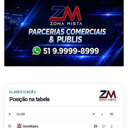
CLASSIFICAÇÃO
Posição na tabela
#
CLUBE
P
J
SG
11
Corinthians
29
21
2