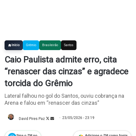
Início
Grêmio
Brasileirão
Santos
Caio Paulista admite erro, cita
“renascer das cinzas” e agradece
torcida do Grêmio
Lateral falhou no gol do Santos, ouviu cobrança na
Arena e falou em “renascer das cinzas”
23/05/2026 - 23:19
David Pires Paz
Follow
Mande
on
um
X
e-
mail
Siga o ZM no
Adicione o ZM como fonte