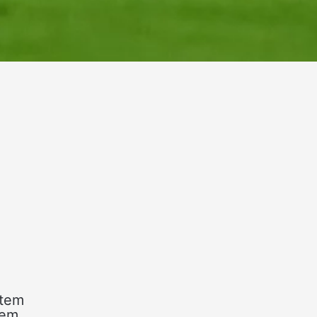
tem
vem