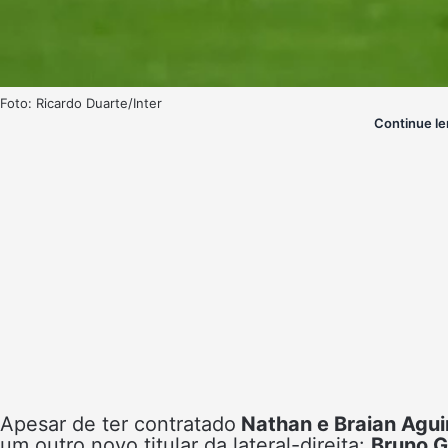
Foto: Ricardo Duarte/Inter
Continue le
Apesar de ter contratado
Nathan e Braian Agui
um outro novo titular da lateral-direita:
Bruno 