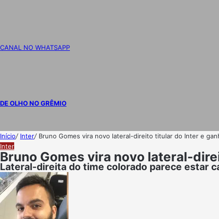
CANAL NO WHATSAPP
DE OLHO NO GRÊMIO
Início
/
Inter
/
Bruno Gomes vira novo lateral-direito titular do Inter e ga
Inter
Bruno Gomes vira novo lateral-direit
Lateral-direita do time colorado parece estar 