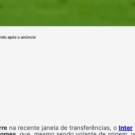
ndo após o anúncio
rre
na recente janela de transferências, o
Inter
Gomes
, que, mesmo sendo volante de origem, 