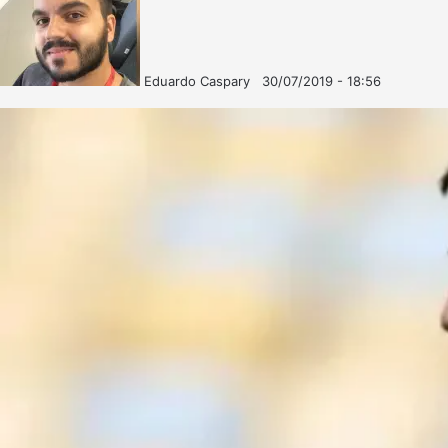
Eduardo Caspary
30/07/2019 - 18:56
Follow
Mande
on
um
X
e-
mail