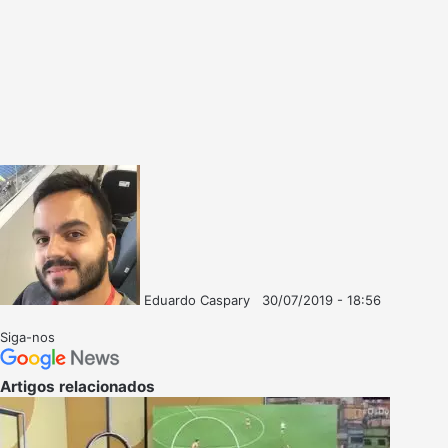
Eduardo Caspary
30/07/2019 - 18:56
Follow
Mande
on
um
Siga-nos
X
e-
mail
Artigos relacionados