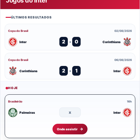
Jogos do Inter
ÚLTIMOS RESULTADOS
Copa do Brasil
02/08/2026
2
0
Inter
Corinthians
x
Copa do Brasil
06/08/2026
2
1
Corinthians
Inter
x
HOJE
Brasileirão
16h
x
Palmeiras
Inter
Onde assistir