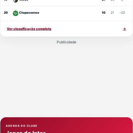
20
Chapecoense
10
21
-23
Ver classificação completa
→
Publicidade
AGENDA DO CLUBE