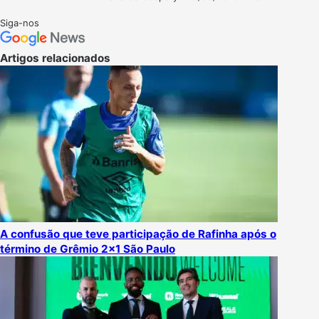
Follow
Mande
on
um
Siga-nos
X
e-
mail
Artigos relacionados
A confusão que teve participação de Rafinha após o
término de Grêmio 2×1 São Paulo