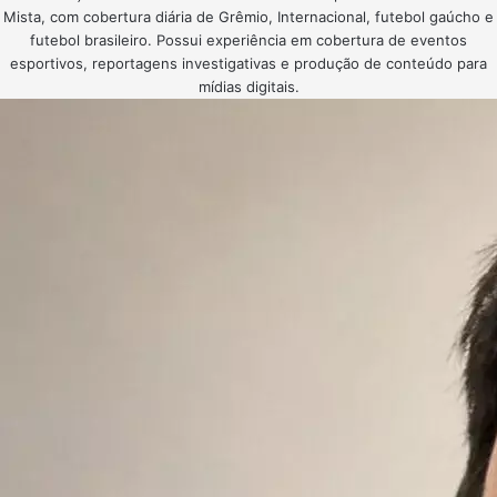
Mista, com cobertura diária de Grêmio, Internacional, futebol gaúcho e
futebol brasileiro. Possui experiência em cobertura de eventos
esportivos, reportagens investigativas e produção de conteúdo para
mídias digitais.