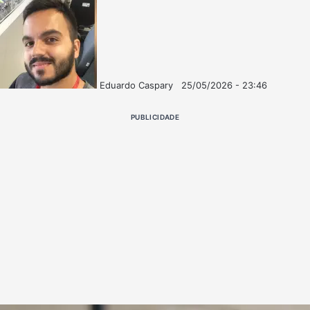
Eduardo Caspary
25/05/2026 - 23:46
Follow
Mande
on
um
PUBLICIDADE
X
e-
mail