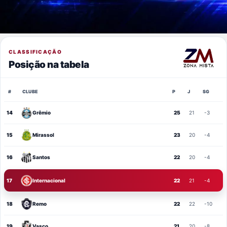
CLASSIFICAÇÃO
Posição na tabela
#
CLUBE
P
J
SG
14
Grêmio
25
21
-3
15
Mirassol
23
20
-4
16
Santos
22
20
-4
17
Internacional
22
21
-4
18
Remo
22
22
-10
19
Vasco
21
20
-8