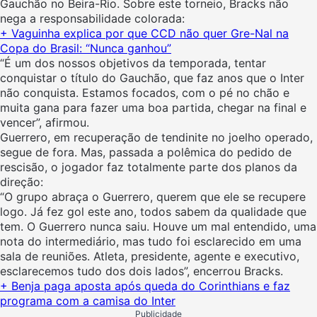
Gauchão no Beira-Rio. Sobre este torneio, Bracks não
nega a responsabilidade colorada:
+ Vaguinha explica por que CCD não quer Gre-Nal na
Copa do Brasil: “Nunca ganhou”
“É um dos nossos objetivos da temporada, tentar
conquistar o título do Gauchão, que faz anos que o Inter
não conquista. Estamos focados, com o pé no chão e
muita gana para fazer uma boa partida, chegar na final e
vencer”, afirmou.
Guerrero, em recuperação de tendinite no joelho operado,
segue de fora. Mas, passada a polêmica do pedido de
rescisão, o jogador faz totalmente parte dos planos da
direção:
“O grupo abraça o Guerrero, querem que ele se recupere
logo. Já fez gol este ano, todos sabem da qualidade que
tem. O Guerrero nunca saiu. Houve um mal entendido, uma
nota do intermediário, mas tudo foi esclarecido em uma
sala de reuniões. Atleta, presidente, agente e executivo,
esclarecemos tudo dos dois lados”, encerrou Bracks.
+ Benja paga aposta após queda do Corinthians e faz
programa com a camisa do Inter
Publicidade