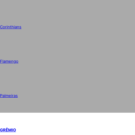
Corinthians
Flamengo
Palmeiras
GRÊMIO