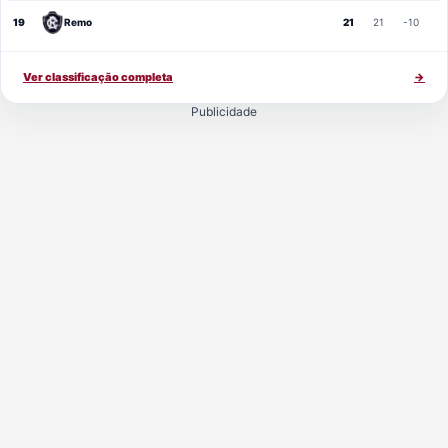
19
Remo
21
21
-10
Ver classificação completa
→
Publicidade