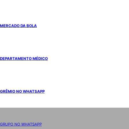
MERCADO DA BOLA
DEPARTAMENTO MÉDICO
GRÊMIO NO WHATSAPP
GRUPO NO WHATSAPP