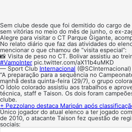
Sem clube desde que foi demitido do cargo de t
sem vitórias no meio do mês de junho, o ex-za
Alegre para visitar o CT Parque Gigante, acom
No relato diário que faz das atividades do elen
mencionar o que chamou de “visita especial”:
📸 Visita de peso no CT. Bolivar assistiu ao tr
#VamoInter
pic.twitter.com/aX11b4uMKD
— Sport Club
Internacional
(@SCInternacional
“A preparação para a sequência no Campeonato
manhã desta quinta-feira (29/7), o grupo colora
O Ídolo colorado assistiu aos trabalhos e apro
técnica, staff e Taison. Os dois foram campeõe
clube.
+ Pezzolano destaca Maripán após classificaçã
Único jogador do atual elenco a ter jogado com
de 2010, o atacante Taison fez questão de reg
sociais: