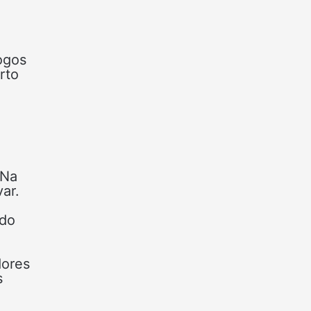
ogos
rto
 Na
ar.
 do
dores
s