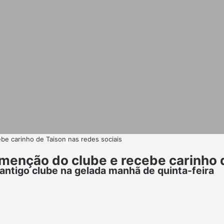
cebe carinho de Taison nas redes sociais
ha menção do clube e recebe carinho
 antigo clube na gelada manhã de quinta-feira