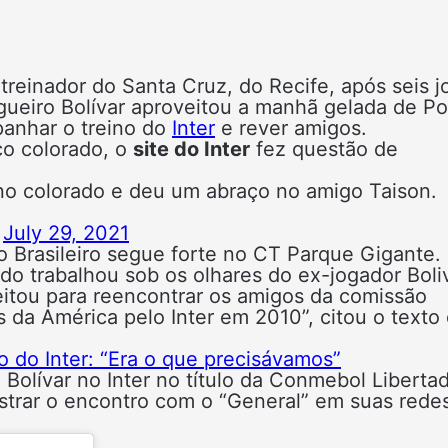
reinador do Santa Cruz, do Recife, após seis j
gueiro Bolívar aproveitou a manhã gelada de Po
panhar o treino do
Inter
e rever amigos.
co colorado, o
site do Inter
fez questão de
eino colorado e deu um abraço no amigo Taison.
)
July 29, 2021
 Brasileiro segue forte no CT Parque Gigante.
do trabalhou sob os olhares do ex-jogador Boliv
veitou para reencontrar os amigos da comissão
s da América pelo Inter em 2010”, citou o texto
o do Inter: “Era o que precisávamos”
 Bolívar no Inter no título da Conmebol Liberta
istrar o encontro com o “General” em suas rede