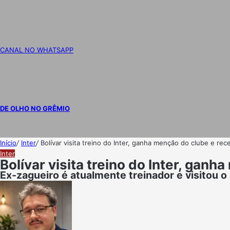
CANAL NO WHATSAPP
DE OLHO NO GRÊMIO
Início
/
Inter
/
Bolívar visita treino do Inter, ganha menção do clube e re
Inter
Bolívar visita treino do Inter, gan
Ex-zagueiro é atualmente treinador e visitou o