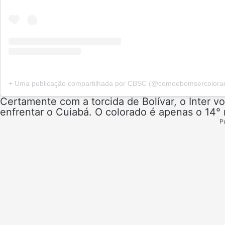
+ Uma publicação compartilhada por CBSC (@comoebomsercolora
Certamente com a torcida de Bolívar, o Inter v
enfrentar o Cuiabá. O colorado é apenas o 14° 
P