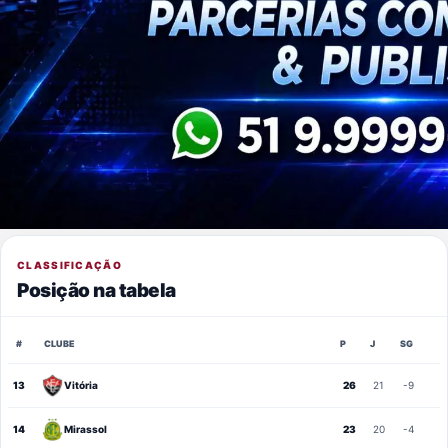
CLASSIFICAÇÃO
Posição na tabela
#
CLUBE
P
J
SG
13
Vitória
26
21
-9
14
Mirassol
23
20
-4