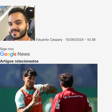
Eduardo Caspary
15/09/2024 - 10:38
Follow
Mande
on
um
Siga-nos
X
e-
mail
Artigos relacionados