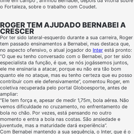
time em campo”, afirmou Bernabei, depois da vitória sobre
o Fortaleza, sobre o trabalho com Coudet.
ROGER TEM AJUDADO BERNABEI A
CRESCER
Por ter sido lateral-esquerdo durante a sua carreira, Roger
tem passado ensinamentos a Bernabei, mas destaca que,
no aspecto ofensivo, o atual jogador do
Inter
está pronto:
“O que eu tenho conversado com o Bernabei, por ter sido
especialista da função, é que, se nós jogássemos juntos,
ele me ensinaria a atacar, porque eu não era tão bom
quanto ele no ataque, mas eu tenho certeza que eu posso
contribuir com ele defensivamente”, comentou Roger, em
coletiva recuperada pelo portal Globoesporte, antes de
ampliar:
“Ele tem força e, apesar de medir 1,75m, bola aérea. Não
vemos dificuldade no cruzamento, no enfrentamento de
bola no chão. Por vezes, está pensando no outro
momento e entra a bola nas costas. São ansiedade e
juventude, mas a maturidade dará experiência”.
Com Bernabei mantendo a sua sequência, o Inter, que é o