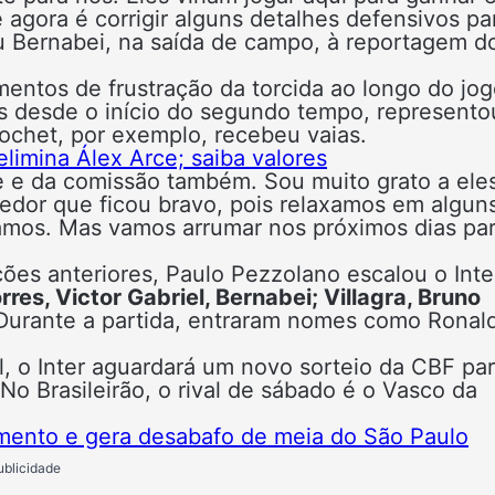
agora é corrigir alguns detalhes defensivos pa
ou Bernabei, na saída de campo, à reportagem d
tos de frustração da torcida ao longo do jogo
desde o início do segundo tempo, represento
ochet, por exemplo, recebeu vaias.
limina Álex Arce; saiba valores
e e da comissão também. Sou muito grato a ele
edor que ficou bravo, pois relaxamos em algun
mos. Mas vamos arrumar nos próximos dias par
es anteriores, Paulo Pezzolano escalou o Inte
res, Victor Gabriel, Bernabei; Villagra, Bruno
 Durante a partida, entraram nomes como Ronal
il, o Inter aguardará um novo sorteio da CBF pa
No Brasileirão, o rival de sábado é o Vasco da
amento e gera desabafo de meia do São Paulo
ublicidade