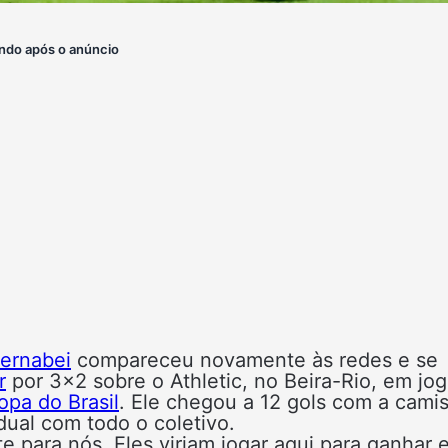
ndo após o anúncio
ernabei
compareceu novamente às redes e se
r
por 3×2 sobre o Athletic, no Beira-Rio, em jo
opa do Brasil
. Ele chegou a 12 gols com a cami
idual com todo o coletivo.
 para nós. Eles viriam jogar aqui para ganhar e