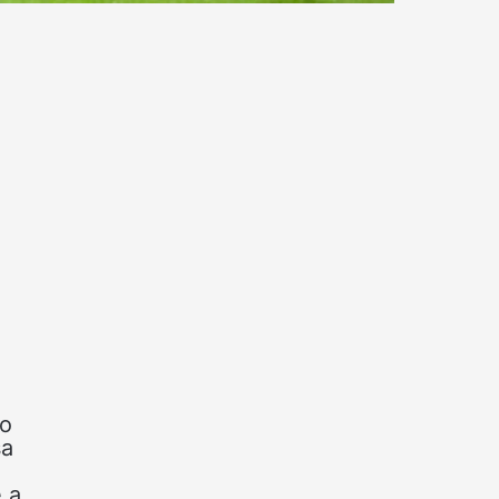
go
sa
 a