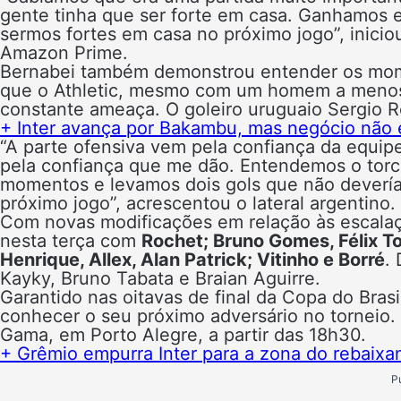
gente tinha que ser forte em casa. Ganhamos e 
sermos fortes em casa no próximo jogo”, inici
Amazon Prime.
Bernabei também demonstrou entender os momen
que o Athletic, mesmo com um homem a menos 
constante ameaça. O goleiro uruguaio Sergio R
+ Inter avança por Bakambu, mas negócio não e
“A parte ofensiva vem pela confiança da equip
pela confiança que me dão. Entendemos o torc
momentos e levamos dois gols que não devería
próximo jogo”, acrescentou o lateral argentino.
Com novas modificações em relação às escalaçõ
nesta terça com
Rochet; Bruno Gomes, Félix Tor
Henrique, Allex, Alan Patrick; Vitinho e Borré
.
Kayky, Bruno Tabata e Braian Aguirre.
Garantido nas oitavas de final da Copa do Bras
conhecer o seu próximo adversário no torneio. 
Gama, em Porto Alegre, a partir das 18h30.
+ Grêmio empurra Inter para a zona do rebaix
P