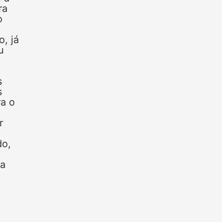
ra
o
, já
u
s
s
a o
r
do,
ra