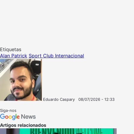
Etiquetas
Alan Patrick
Sport Club Internacional
Eduardo Caspary
08/07/2026 - 12:33
Follow
Mande
on
um
Siga-nos
X
e-
mail
Artigos relacionados