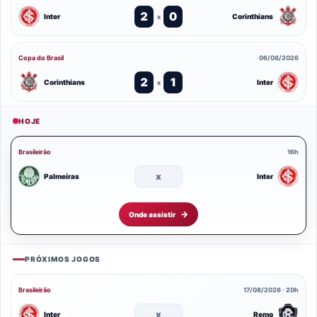
2
0
Inter
Corinthians
x
Copa do Brasil
06/08/2026
2
1
Corinthians
Inter
x
HOJE
Brasileirão
16h
x
Palmeiras
Inter
Onde assistir
PRÓXIMOS JOGOS
Brasileirão
17/08/2026 · 20h
x
Inter
Remo