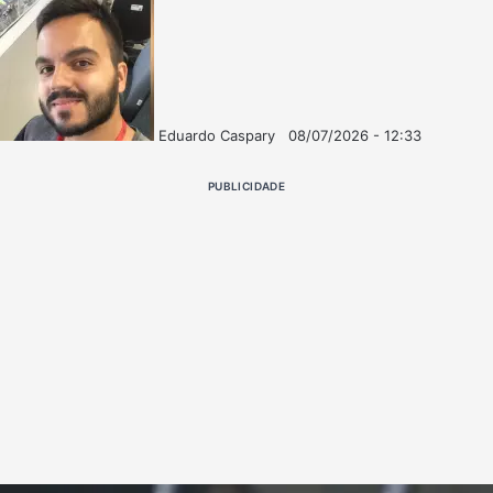
Eduardo Caspary
08/07/2026 - 12:33
Follow
Mande
on
um
PUBLICIDADE
X
e-
mail