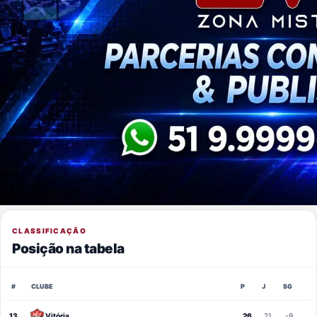
CLASSIFICAÇÃO
Posição na tabela
#
CLUBE
P
J
SG
13
Vitória
26
21
-9