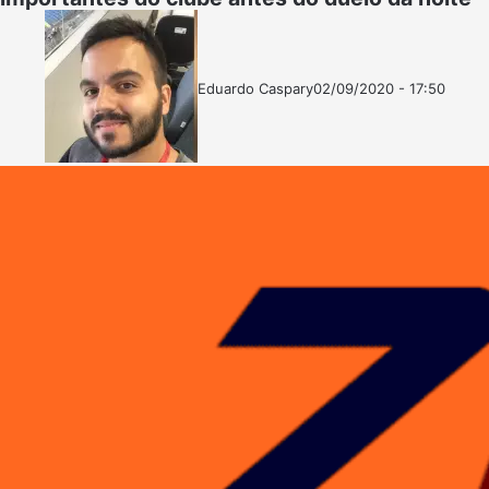
Eduardo Caspary
02/09/2020 - 17:50
Follow
Mande
on
um
X
e-
mail