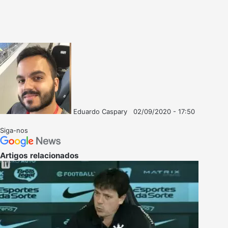
Eduardo Caspary
02/09/2020 - 17:50
Follow
Mande
on
um
Siga-nos
X
e-
mail
Artigos relacionados