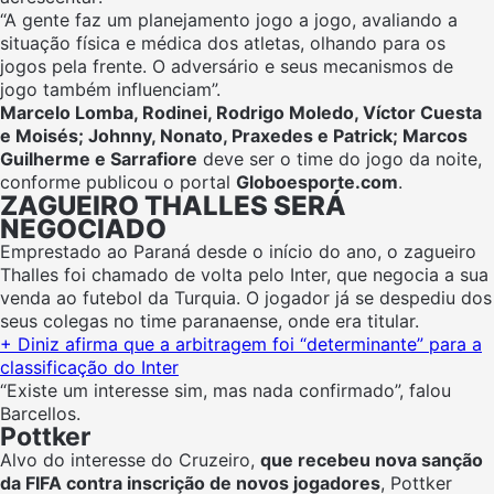
“A gente faz um planejamento jogo a jogo, avaliando a
situação física e médica dos atletas, olhando para os
jogos pela frente. O adversário e seus mecanismos de
jogo também influenciam”.
Marcelo Lomba, Rodinei, Rodrigo Moledo, Víctor Cuesta
e Moisés; Johnny, Nonato, Praxedes e Patrick; Marcos
Guilherme e Sarrafiore
deve ser o time do jogo da noite,
conforme publicou o portal
Globoesporte.com
.
ZAGUEIRO THALLES SERÁ
NEGOCIADO
Emprestado ao Paraná desde o início do ano, o zagueiro
Thalles foi chamado de volta pelo Inter, que negocia a sua
venda ao futebol da Turquia. O jogador já se despediu dos
seus colegas no time paranaense, onde era titular.
+ Diniz afirma que a arbitragem foi “determinante” para a
classificação do Inter
“Existe um interesse sim, mas nada confirmado”, falou
Barcellos.
Pottker
Alvo do interesse do Cruzeiro,
que recebeu nova sanção
da FIFA contra inscrição de novos jogadores
, Pottker