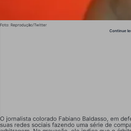
Foto: Reprodução/Twitter
Continue le
O jornalista colorado Fabiano Baldasso, em de
suas redes sociais fazendo uma série de comp