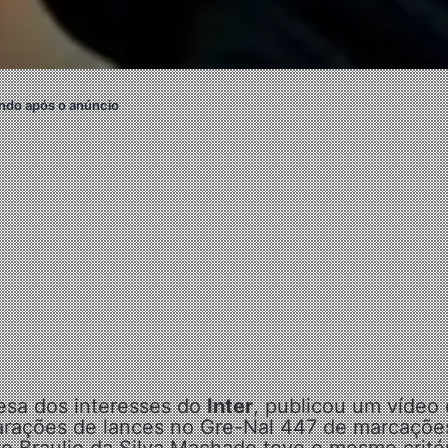
ndo após o anúncio
fesa dos interesses do
Inter
, publicou um vídeo
arações de lances no Gre-Nal 447 de marcaçõe