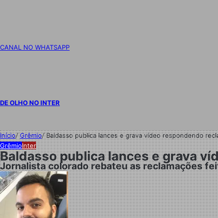
CANAL NO WHATSAPP
DE OLHO NO INTER
Início
/
Grêmio
/
Baldasso publica lances e grava vídeo respondendo re
Grêmio
Inter
Baldasso publica lances e grava 
Jornalista colorado rebateu as reclamações fei