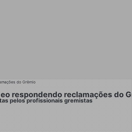
clamações do Grêmio
vídeo respondendo reclamações do 
tas pelos profissionais gremistas