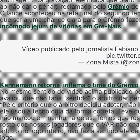
arbitragem. Na gravação, ele indica que o árbi
ao não dar o pênalti reclamado pelo
Grêmio
de 
O lance aconteceu na reta final do segundo tem
que seria uma chance clara para o Grêmio faze
incômodo jejum de vitórias em Gre-Nais
.
Vídeo publicado pelo jornalista Fabian
pic.twitte
— Zona Mista (@zon
Kannemann retorna, inflama o time do Grêmio e
No mesmo sentido do vídeo acima publicado po
avaliou que não faria “sentido” o árbitro dar pê
“Pelo critério que o árbitro decidiu adotar, n
ele usou a tecnologia da forma correta. Teve
não marcou em nenhuma delas. Temos que respe
rosto dos nossos jogadores que o VAR não chamo
árbitro no jogo inteiro, não fazia sentido ele 
jogo.