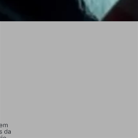
 em
s da