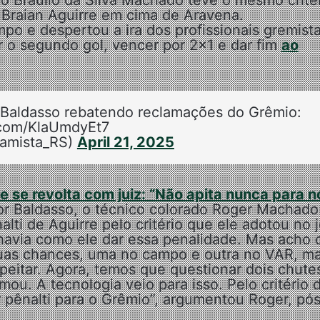
tro Braulio da Silva Machado teve o mesmo crité
Braian Aguirre em cima de Aravena.
po e despertou a ira dos profissionais gremista
r o segundo gol, vencer por 2×1 e dar fim
ao
o Baldasso rebatendo reclamações do Grêmio:
r.com/KlaUmdyEt7
amista_RS)
April 21, 2025
 se revolta com juiz: “Não apita nunca para n
r Baldasso, o técnico colorado Roger Machado
nalti de Aguirre pelo critério que ele adotou no 
ão havia como ele dar essa penalidade. Mas acho
 duas chances, uma no campo e outra no VAR, m
itar. Agora, temos que questionar dois chute
u. A tecnologia veio para isso. Pelo critério 
dar pênalti para o Grêmio”, argumentou Roger, pó