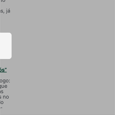
rio
s, já
ós”
jogo:
 que
as
s no
do
s-