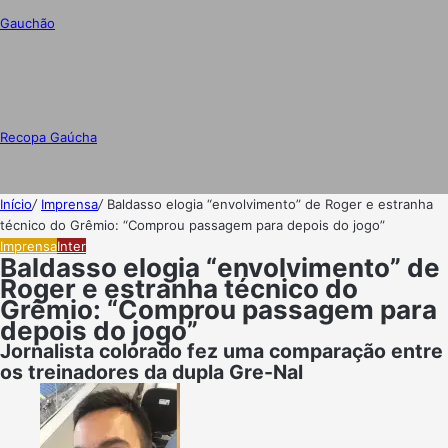
Gauchão
Recopa Gaúcha
Início
/
Imprensa
/
Baldasso elogia “envolvimento” de Roger e estranha
técnico do Grêmio: “Comprou passagem para depois do jogo”
Imprensa
Inter
Baldasso elogia “envolvimento” de
Roger e estranha técnico do
Grêmio: “Comprou passagem para
depois do jogo”
Jornalista colorado fez uma comparação entre
os treinadores da dupla Gre-Nal