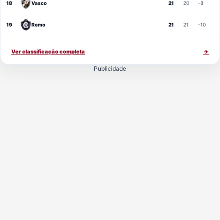
18
Vasco
21
20
-8
19
Remo
21
21
-10
Ver classificação completa
→
Publicidade