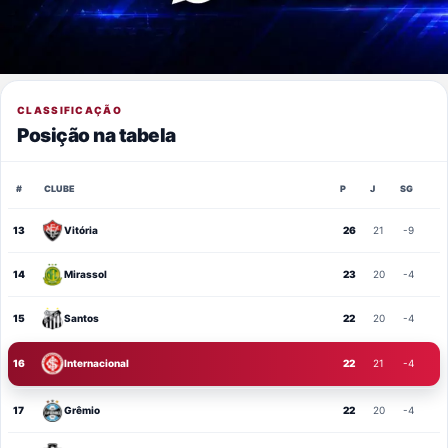
CLASSIFICAÇÃO
Posição na tabela
#
CLUBE
P
J
SG
13
Vitória
26
21
-9
14
Mirassol
23
20
-4
15
Santos
22
20
-4
16
Internacional
22
21
-4
17
Grêmio
22
20
-4