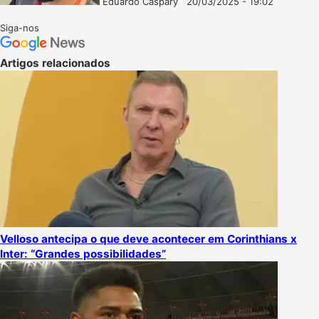
Eduardo Caspary
20/03/2025 - 19:02
Follow
Mande
on
um
Siga-nos
X
e-
mail
Artigos relacionados
Velloso antecipa o que deve acontecer em Corinthians x
Inter: “Grandes possibilidades”