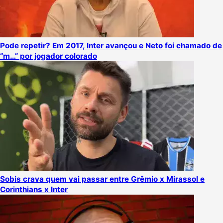
Pode repetir? Em 2017, Inter avançou e Neto foi chamado de
“m…” por jogador colorado
Sobis crava quem vai passar entre Grêmio x Mirassol e
Corinthians x Inter