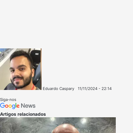
Eduardo Caspary
11/11/2024 - 22:14
Follow
Mande
on
um
Siga-nos
X
e-
mail
Artigos relacionados