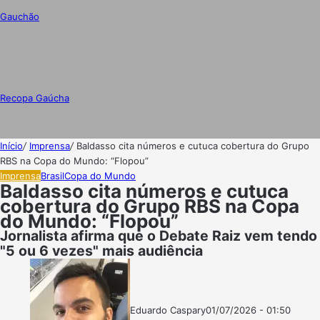
Gauchão
Recopa Gaúcha
Início
/
Imprensa
/
Baldasso cita números e cutuca cobertura do Grupo
RBS na Copa do Mundo: “Flopou”
Imprensa
Brasil
Copa do Mundo
Baldasso cita números e cutuca
cobertura do Grupo RBS na Copa
do Mundo: “Flopou”
Jornalista afirma que o Debate Raiz vem tendo
"5 ou 6 vezes" mais audiência
Eduardo Caspary
01/07/2026 - 01:50
Follow
Mande