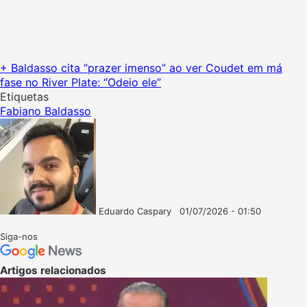
+ Baldasso cita “prazer imenso” ao ver Coudet em má
fase no River Plate: “Odeio ele”
Etiquetas
Fabiano Baldasso
Eduardo Caspary
01/07/2026 - 01:50
Follow
Mande
on
um
Siga-nos
X
e-
mail
Artigos relacionados