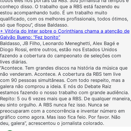
todos eles nos portais da RBS. Sou jornalista há tempos e
conheço disso. O trabalho que a RBS está fazendo eu
estou acompanhando tudo. É um trabalho muito
qualificado, com os melhores profissionais, todos ótimos,
só que flopou”, disse Baldasso.
+ Vitória do Inter sobre o Corinthians chama a atenção de
Galvão Bueno: “Fez bonito”
Baldasso, JB Filho, Leonardo Meneghetti, Alex Bagé e
Diogo Rossi, entre outros, estão nos Estados Unidos
fazendo a cobertura do campeonato de seleções com
lives diárias.
“Acontece. Tem grandes discos na história da música que
não venderam. Acontece. A cobertura da RBS tem live
com 90 pessoas simultâneas. Com todo respeito, mas a
galera não comprou a ideia. E nós do Debate Raiz
estamos fazendo o nosso trabalho com grande audiência.
Repito: 5 ou 6 vezes mais que a RBS. De qualquer maneira,
eu sinto orgulho. A RBS nunca fez isso. Nunca se
preocuparam com a concorrência e inventar número em
gráfico como agora. Mas isso fica feio. Por favor. Não
deu, galera”, acrescentou o jornalista colorado.