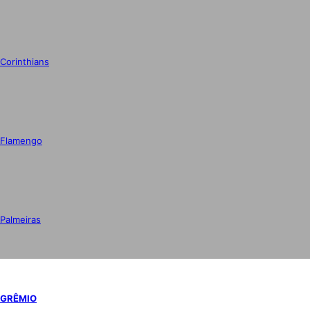
Corinthians
Flamengo
Palmeiras
GRÊMIO