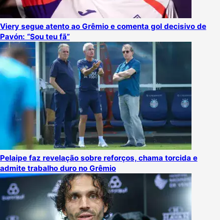
Viery segue atento ao Grêmio e comenta gol decisivo de
Pavón: “Sou teu fã”
Pelaipe faz revelação sobre reforços, chama torcida e
admite trabalho duro no Grêmio