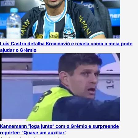
Luís Castro detalha Krovinović e revela como o meia pode
ajudar o Grêmio
Kannemann “joga junto” com o Grêmio e surpreende
repórter: “Quase um auxiliar”