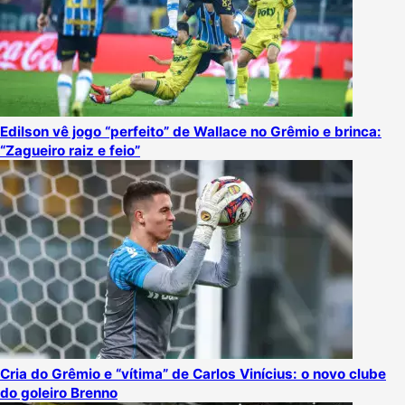
Edilson vê jogo “perfeito” de Wallace no Grêmio e brinca:
“Zagueiro raiz e feio”
Cria do Grêmio e “vítima” de Carlos Vinícius: o novo clube
do goleiro Brenno