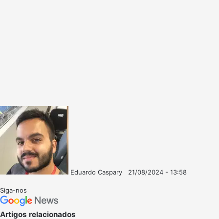
Eduardo Caspary
21/08/2024 - 13:58
Follow
Mande
on
um
Siga-nos
X
e-
mail
Artigos relacionados