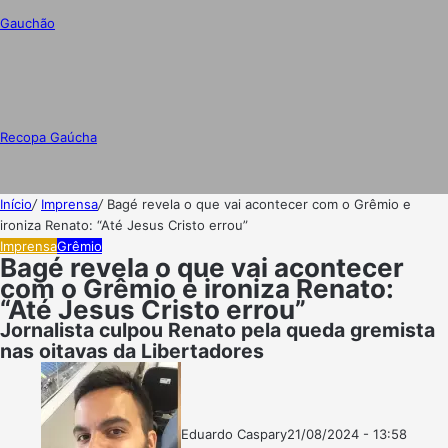
Gauchão
Recopa Gaúcha
Início
/
Imprensa
/
Bagé revela o que vai acontecer com o Grêmio e
ironiza Renato: “Até Jesus Cristo errou”
Imprensa
Grêmio
Bagé revela o que vai acontecer
com o Grêmio e ironiza Renato:
“Até Jesus Cristo errou”
Jornalista culpou Renato pela queda gremista
nas oitavas da Libertadores
Eduardo Caspary
21/08/2024 - 13:58
Follow
Mande