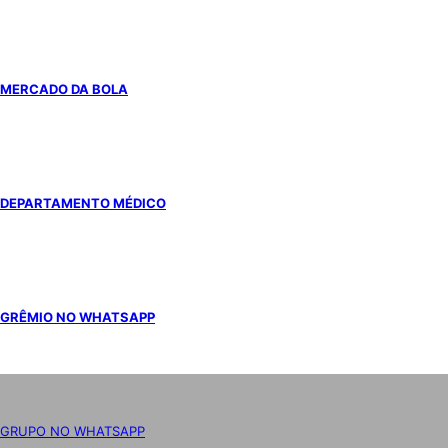
MERCADO DA BOLA
DEPARTAMENTO MÉDICO
GRÊMIO NO WHATSAPP
GRUPO NO WHATSAPP