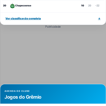
20
Chapecoense
10
20
-22
Ver classificação completa
→
Publicidade
AGENDA DO CLUBE
Jogos do Grêmio