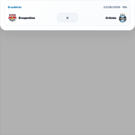
Brasileirão
23/08/2026 · 16h
x
Bragantino
Grêmio