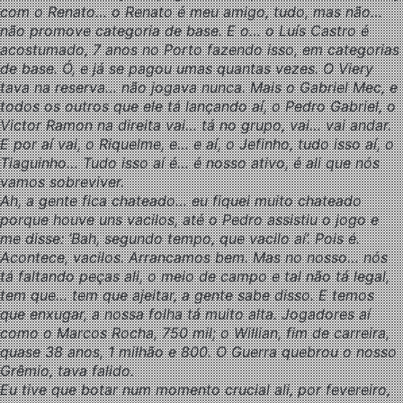
com o Renato… o Renato é meu amigo, tudo, mas não…
não promove categoria de base. E o… o Luís Castro é
acostumado, 7 anos no Porto fazendo isso, em categorias
de base. Ó, e já se pagou umas quantas vezes. O Viery
tava na reserva… não jogava nunca. Mais o Gabriel Mec, e
todos os outros que ele tá lançando aí, o Pedro Gabriel, o
Victor Ramon na direita vai… tá no grupo, vai… vai andar.
E por aí vai, o Riquelme, e… e aí, o Jefinho, tudo isso aí, o
Tiaguinho… Tudo isso aí é… é nosso ativo, é ali que nós
vamos sobreviver.
Ah, a gente fica chateado… eu fiquei muito chateado
porque houve uns vacilos, até o Pedro assistiu o jogo e
me disse: ‘Bah, segundo tempo, que vacilo aí’. Pois é.
Acontece, vacilos. Arrancamos bem. Mas no nosso… nós
tá faltando peças ali, o meio de campo e tal não tá legal,
tem que… tem que ajeitar, a gente sabe disso. E temos
que enxugar, a nossa folha tá muito alta. Jogadores aí
como o Marcos Rocha, 750 mil; o Willian, fim de carreira,
quase 38 anos, 1 milhão e 800. O Guerra quebrou o nosso
Grêmio, tava falido.
Eu tive que botar num momento crucial ali, por fevereiro,