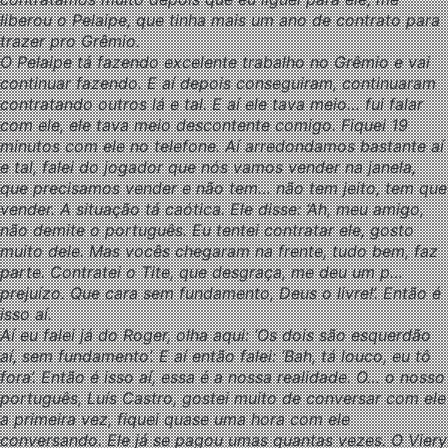
liberou o Pelaipe, que tinha mais um ano de contrato para
trazer pro Grêmio.
O Pelaipe tá fazendo excelente trabalho no Grêmio e vai
continuar fazendo. E aí depois conseguiram, continuaram
contratando outros lá e tal. E aí ele tava meio… fui falar
com ele, ele tava meio descontente comigo. Fiquei 19
minutos com ele no telefone. Aí arredondamos bastante aí
e tal, falei do jogador que nós vamos vender na janela,
que precisamos vender e não tem… não tem jeito, tem que
vender. A situação tá caótica. Ele disse: ‘Ah, meu amigo,
não demite o português. Eu tentei contratar ele, gosto
muito dele. Mas vocês chegaram na frente, tudo bem, faz
parte. Contratei o Tite, que desgraça, me deu um p…
prejuízo. Que cara sem fundamento, Deus o livre!’. Então é
isso aí.
A
í eu falei já do Roger, olha aqui: ‘Os dois são esquerdão
aí, sem fundamento’. E aí então falei: ‘Bah, tá louco, eu tô
fora’. Então é isso aí, essa é a nossa realidade. O… o nosso
português, Luís Castro, gostei muito de conversar com ele
a primeira vez, fiquei quase uma hora com ele
conversando. Ele já se pagou umas quantas vezes. O Viery