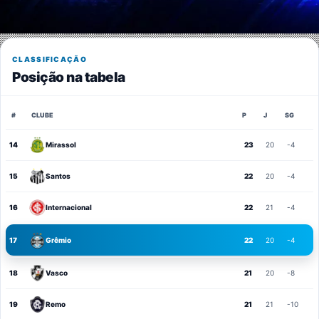
CLASSIFICAÇÃO
Posição na tabela
#
CLUBE
P
J
SG
14
Mirassol
23
20
-4
15
Santos
22
20
-4
16
Internacional
22
21
-4
17
Grêmio
22
20
-4
18
Vasco
21
20
-8
19
Remo
21
21
-10