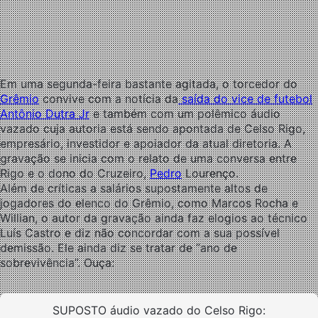
Em uma segunda-feira bastante agitada, o torcedor do
Grêmio
convive com a notícia da
saída do vice de futebol
Antônio Dutra Jr
e também com um polêmico áudio
vazado cuja autoria está sendo apontada de Celso Rigo,
empresário, investidor e apoiador da atual diretoria. A
gravação se inicia com o relato de uma conversa entre
Rigo e o dono do Cruzeiro,
Pedro
Lourenço.
Além de críticas a salários supostamente altos de
jogadores do elenco do Grêmio, como Marcos Rocha e
Willian, o autor da gravação ainda faz elogios ao técnico
Luís Castro e diz não concordar com a sua possível
demissão. Ele ainda diz se tratar de “ano de
sobrevivência”. Ouça:
SUPOSTO áudio vazado do Celso Rigo: