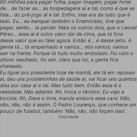
60 milhões para pagar folha, pagar imagem, pagar hotel
de… de fazer as… as hospedagens aí e tal, como é que se
fala… do pré-jogo aí e tal. Enfim, mas era de tudo que é
lado. Eu… eu banquei também o Enamorado, tive que
pagar, senão… ia perder. Mais os outros dois, que o Leonel
Pérez… esse aí é outro valor daí de cima, que tá fora
desse valor que eu falei agora. Então é… é desse jeito. A
gente tá… tá empenhado e vamos… nós vamos, vamos
sair na frente. Porque tá tudo muito embolado. Foi ruim o
último resultado, foi sim, claro que foi, a gente fica
chateado.
Eu liguei pro presidente hoje de manhã, ele tá em repouso
aí, deu uns probleminhas de saúde aí, vai ficar uns quantos
dias por casa aí e tal. Mas tudo bem. Então essa é a
realidade. Não adianta: ‘Ah, troca o técnico’. Eu vejo a
torcida: ‘Ah, Deus o livre, manda embora esse cara’. Não,
não, não, não é assim. O Pedro Lourenço, que conhece um
pouco de futebol, também: ‘Não, não, não façam isso’.
Publicidade