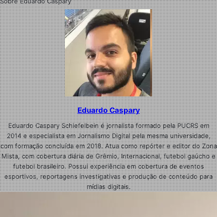
Sobre Eduardo Caspary
Eduardo Caspary
Eduardo Caspary Schiefelbein é jornalista formado pela PUCRS em
2014 e especialista em Jornalismo Digital pela mesma universidade,
com formação concluída em 2018. Atua como repórter e editor do Zona
Mista, com cobertura diária de Grêmio, Internacional, futebol gaúcho e
futebol brasileiro. Possui experiência em cobertura de eventos
esportivos, reportagens investigativas e produção de conteúdo para
mídias digitais.