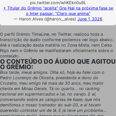
pic.twitter.com/whKEkn0u9L
+ Titular do Grêmio “aceita” Gre-Nal na próxima fase se
o Inter passar: “Claro que anima”
— Haron Alves (@haron__alves)
June 1, 2026
O perfil Grêmio TimeLine, no Twitter, realizou toda a
transcrição do áudio conforme podemos ver logo abaixo.
Até a realização desta matéria no Zona Mista, nem Celso
Rigo nem o Grêmio se manifestaram oficialmente sobre o
conteúdo.
O CONTEÚDO DO ÁUDIO QUE AGITOU
O GRÊMIO:
Boa tarde, meus amigos. Olha só, hoje eu falei com o
Pedro Lourenço de Oliveira, presidente e dono do
Cruzeiro, meu amigo há mais de 30 anos, meu maior
cliente em Minas Gerais. Tá no quarto… no ranking
nacional em supermercados e tal, no varejo. E aí,
conversando sobre as categorias de base, que nós
demitimos o nosso treinador do sub-20, e aí tavam
querendo contratar um de lá. E já teve um problema…
contratamos muito depois que eu liguei para ele, me