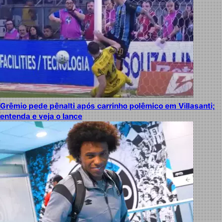
Grêmio pede pênalti após carrinho polêmico em Villasanti;
entenda e veja o lance