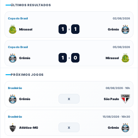
ÚLTIMOS RESULTADOS
Copa do Brasil
02/08/2026
1
1
Mirassol
Grêmio
x
Copa do Brasil
05/08/2026
1
0
Grêmio
Mirassol
x
PRÓXIMOS JOGOS
Brasileirão
08/08/2026 · 16h
x
Grêmio
São Paulo
Brasileirão
15/08/2026 · 16h30
x
Atlético-MG
Grêmio