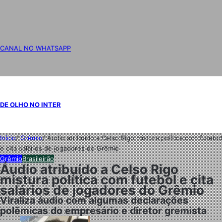
CANAL NO WHATSAPP
DE OLHO NO INTER
Início
/
Grêmio
/
Áudio atribuído a Celso Rigo mistura política com futebol
e cita salários de jogadores do Grêmio
Grêmio
Brasileirão
Áudio atribuído a Celso Rigo
mistura política com futebol e cita
salários de jogadores do Grêmio
Viraliza áudio com algumas declarações
polêmicas do empresário e diretor gremista