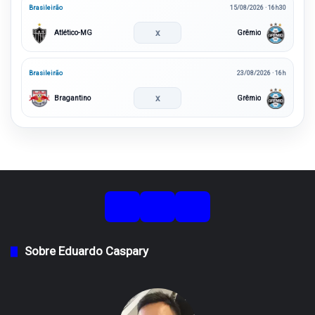
Brasileirão
15/08/2026 · 16h30
x
Atlético-MG
Grêmio
Brasileirão
23/08/2026 · 16h
x
Bragantino
Grêmio
Sobre Eduardo Caspary