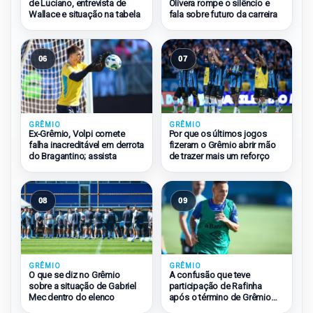
de Luciano, entrevista de
Olivera rompe o silêncio e
Wallace e situação na tabela
fala sobre futuro da carreira
06
07
GRÊMIO
GRÊMIO
Ex-Grêmio, Volpi comete
Por que os últimos jogos
falha inacreditável em derrota
fizeram o Grêmio abrir mão
do Bragantino; assista
de trazer mais um reforço
08
09
GRÊMIO
GRÊMIO
O que se diz no Grêmio
A confusão que teve
sobre a situação de Gabriel
participação de Rafinha
Mec dentro do elenco
após o término de Grêmio
2×1 São Paulo