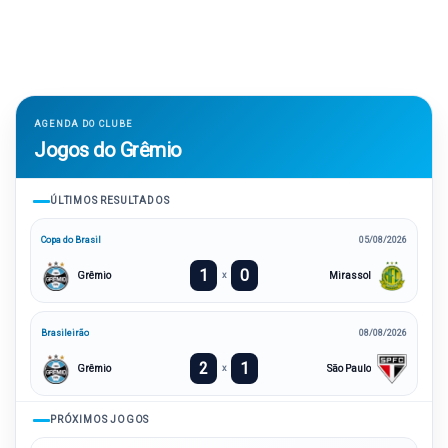
AGENDA DO CLUBE
Jogos do Grêmio
ÚLTIMOS RESULTADOS
Copa do Brasil
05/08/2026
1
0
Grêmio
Mirassol
x
Brasileirão
08/08/2026
2
1
Grêmio
São Paulo
x
PRÓXIMOS JOGOS