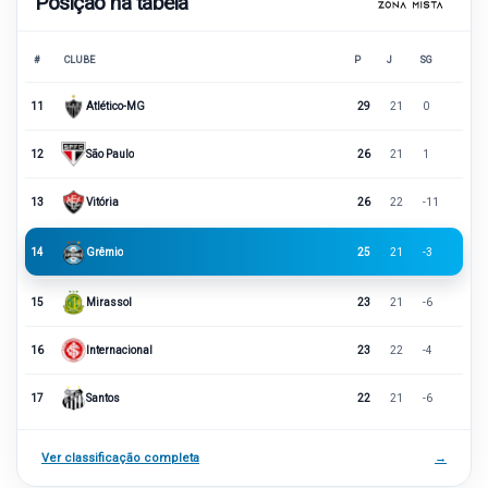
Posição na tabela
#
CLUBE
P
J
SG
11
Atlético-MG
29
21
0
12
São Paulo
26
21
1
13
Vitória
26
22
-11
14
Grêmio
25
21
-3
15
Mirassol
23
21
-6
16
Internacional
23
22
-4
17
Santos
22
21
-6
Ver classificação completa
→