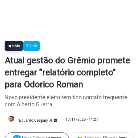
Início
Grêmio
Atual gestão do Grêmio promete
entregar “relatório completo”
para Odorico Roman
Novo presidente eleito tem tido contato frequente
com Alberto Guerra
17/11/2025 - 11:27
Eduardo Caspary
Follow
Mande
on
um
X
e-
mail
Siga o Grêmio no nosso
Adicione o ZM como fonte