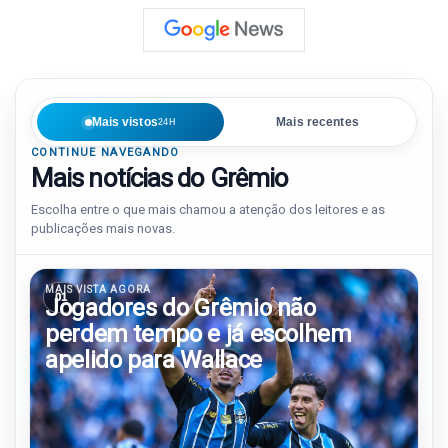
Mais vistos
Mais recentes
24H
CONTINUE NAVEGANDO
Mais notícias do Grêmio
Escolha entre o que mais chamou a atenção dos leitores e as
publicações mais novas.
MAIS VISTA AGORA
01
Jogadores do Grêmio não
perdem tempo e já escolhem
apelido para Wallace