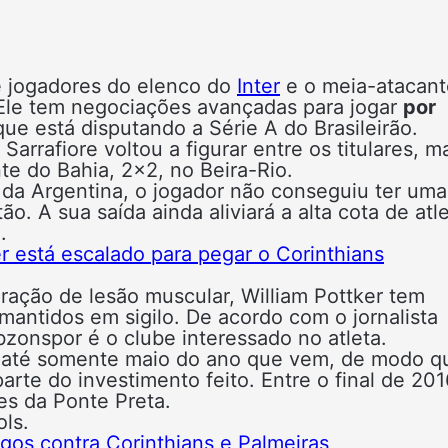
 jogadores do elenco do
Inter
e o meia-atacant
a. Ele tem negociações avançadas para jogar
por
que está disputando a Série A do Brasileirão.
arrafiore voltou a figurar entre os titulares, m
e do Bahia, 2×2, no Beira-Rio.
da Argentina, o jogador não conseguiu ter uma
o. A sua saída ainda aliviará a alta cota de atl
.
er está escalado para pegar o Corinthians
eração de lesão muscular, William Pottker tem
mantidos em sigilo. De acordo com o jornalista
bzonspor é o clube interessado no atleta.
r até somente maio do ano que vem, de modo q
rte do investimento feito. Entre o final de 201
es da Ponte Preta.
ls.
ogos contra Corinthians e Palmeiras