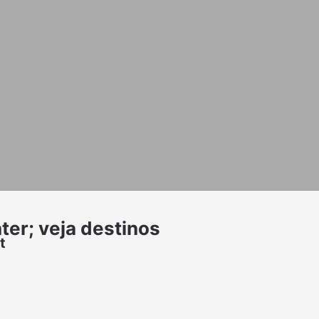
ter; veja destinos
t