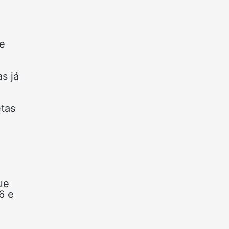
e
as já
etas
ue
6 e