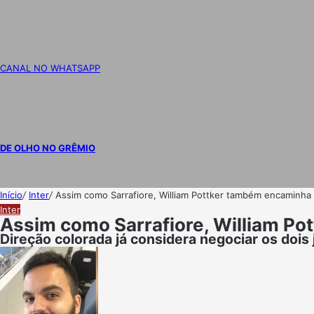
CANAL NO WHATSAPP
DE OLHO NO GRÊMIO
Início
/
Inter
/
Assim como Sarrafiore, William Pottker também encaminha s
Inter
Assim como Sarrafiore, William Po
Direção colorada já considera negociar os dois