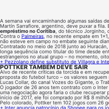
A semana vai encaminhando algumas saídas de
Martín Sarrafiore, argentino, deve puxar a fil
empréstimo no Coritiba
, do técnico Jorginho, 
Contra o
Palmeiras
, no recente empate em 1×1, S
não esteve em campo no embate seguinte diant
Contratado no meio de 2018 junto ao Huracán, 
longa sequência como titular do time desde entã
estrangeiros no atual grupo – no momento, oito
+ Pezzolano define substituto de Villagra e Int
POTTKER TAMBÉM DEVE SAIR
Alvo de recente críticas da torcida e em recup
proposta do futebol turco – os valores seguem 
Lucas Collar, do canal Vozes do Gigante, o Tra
O jogador de 26 anos tem contrato com o Inte
uma negociação agora faria o clube recuperar pa
início de 2017, ele foi comprado por R$ 8 milhõ
Pelo colorado, Pottker tem 102 jogos com 26 go
+ Inter anuncia patrocínio da Shopee para os j