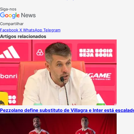
Follow
Mande
on
um
Siga-nos
X
e-
mail
Compartilhar
Facebook
X
WhatsApp
Telegram
Artigos relacionados
Pezzolano define substituto de Villagra e Inter está escalad