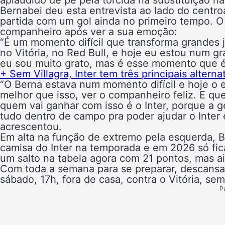
aplaudido de pé pela torcida na substituição na
Bernabei deu esta entrevista ao lado do centr
partida com um gol ainda no primeiro tempo. O 
companheiro após ver a sua emoção:
“É um momento difícil que transforma grandes 
no Vitória, no Red Bull, e hoje eu estou num gr
eu sou muito grato, mas é esse momento que é p
+ Sem Villagra, Inter tem três principais altern
“O Berna estava num momento difícil e hoje o e
melhor que isso, ver o companheiro feliz. E qu
quem vai ganhar com isso é o Inter, porque a g
tudo dentro de campo pra poder ajudar o Inter 
acrescentou.
Em alta na função de extremo pela esquerda, 
camisa do Inter na temporada e em 2026 só fic
um salto na tabela agora com 21 pontos, mas 
Com toda a semana para se preparar, descansar
sábado, 17h, fora de casa, contra o Vitória, s
P