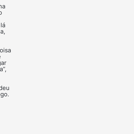
na
o
lá
a,
oisa
e
gar
a”,
 deu
ngo.