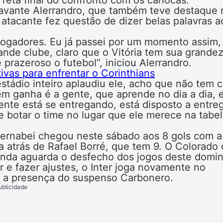
 reta final do confronto com os cariocas.
oavante Alerrandro, que também teve destaque 
atacante fez questão de dizer belas palavras a
jogadores. Eu já passei por um momento assim, 
ande clube, claro que o Vitória tem sua grandez
razeroso o futebol”, iniciou Alerrandro.
ativas para enfrentar o Corinthians
stádio inteiro aplaudiu ele, acho que não tem c
em ganha é a gente, que aprende no dia a dia, 
ente está se entregando, está disposto a entre
e botar o time no lugar que ele merece na tabel
Bernabei chegou neste sábado aos 8 gols com a
a atrás de Rafael Borré, que tem 9. O Colorado
ainda aguarda o desfecho dos jogos deste domi
 e fazer ajustes, o Inter joga novamente no
em a presença do suspenso Carbonero.
ublicidade