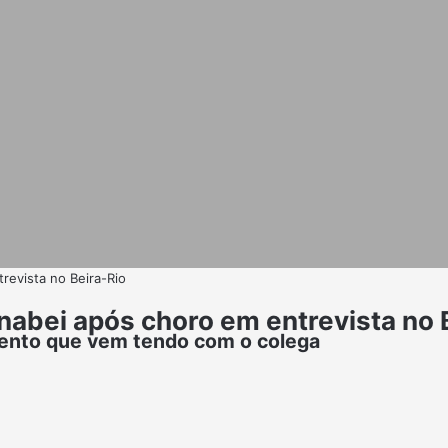
revista no Beira-Rio
nabei após choro em entrevista no 
mento que vem tendo com o colega