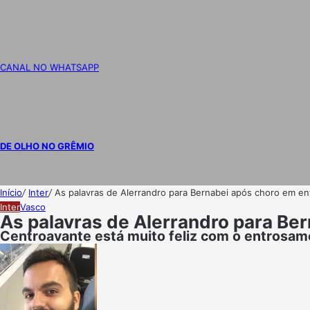
CANAL NO WHATSAPP
DE OLHO NO GRÊMIO
Início
/
Inter
/
As palavras de Alerrandro para Bernabei após choro em ent
Inter
Vasco
As palavras de Alerrandro para Ber
Centroavante está muito feliz com o entrosa