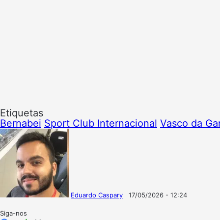
Etiquetas
Bernabei
Sport Club Internacional
Vasco da G
Eduardo Caspary
17/05/2026 - 12:24
Follow
Mande
on
um
Siga-nos