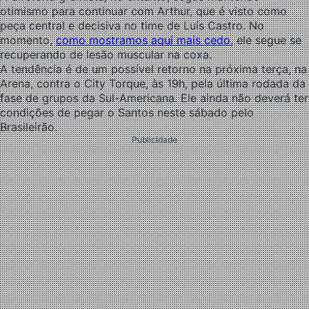
otimismo para continuar com Arthur, que é visto como
peça central e decisiva no time de Luís Castro. No
momento,
como mostramos aqui mais cedo
, ele segue se
recuperando de lesão muscular na coxa.
A tendência é de um possível retorno na próxima terça, na
Arena, contra o City Torque, às 19h, pela última rodada da
fase de grupos da Sul-Americana. Ele ainda não deverá ter
condições de pegar o Santos neste sábado pelo
Brasileirão.
Publicidade