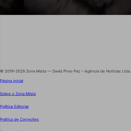
Facebook
X
Linkedin
Instagram
© 2019–2026 Zona Mista — David Pires Paz – Agência de Notícias Ltda.
Página inicial
Sobre o Zona Mista
Política Editorial
Política de Correções