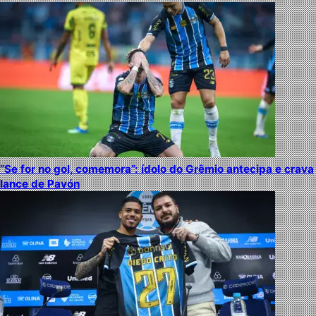
“Se for no gol, comemora”: ídolo do Grêmio antecipa e crava
lance de Pavón