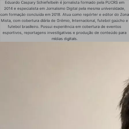
Eduardo Caspary Schiefelbein é jornalista formado pela PUCRS em
2014 e especialista em Jornalismo Digital pela mesma universidade,
com formação concluída em 2018. Atua como repórter e editor do Zona
Mista, com cobertura diária de Grêmio, Internacional, futebol gaúcho e
futebol brasileiro. Possui experiência em cobertura de eventos
esportivos, reportagens investigativas e produção de conteúdo para
mídias digitais.