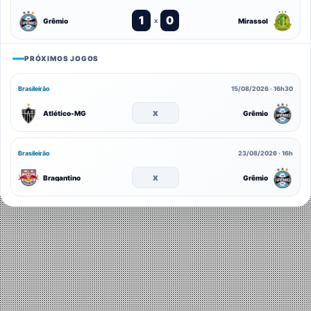
1
0
Grêmio
Mirassol
x
PRÓXIMOS JOGOS
Brasileirão
15/08/2026 · 16h30
x
Atlético-MG
Grêmio
Brasileirão
23/08/2026 · 16h
x
Bragantino
Grêmio