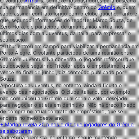
O volante
Arthur
já se mexe nos bastidores para buscar a
sua permanência em definitivo dentro do
Grêmio
e, quem
sabe, assinar contrato longo com o clube gaúcho. Tanto é
que, segundo informações do repórter Marco Souza, de
Zero Hora, ele participou de uma reunião virtual nos
últimos dias com a Juventus, da Itália, para expressar o
seu desejo.
“Arthur entrou em campo para viabilizar a permanência em
Porto Alegre. O volante participou de uma reunião entre
Grêmio e Juventus. Na conversa, o jogador reforçou que
seu desejo é seguir no Tricolor após o empréstimo, que
vence no final de junho”, diz conteúdo publicado por
Souza.
A postura da Juventus, no entanto, ainda dificulta o
avanço das negociações. O clube italiano, por exemplo,
não comunicou ao Grêmio qual seria o valor desejado
para negociar o atleta em definitivo. Não há preço fixado
de compra no atual contrato de empréstimo, que se
encerra no meio deste ano.
+ Marlon revela 20 pinos e diz que jogadores do Grêmio
se sabotaram
A diretoria gremista, no entanto, segue mantendo