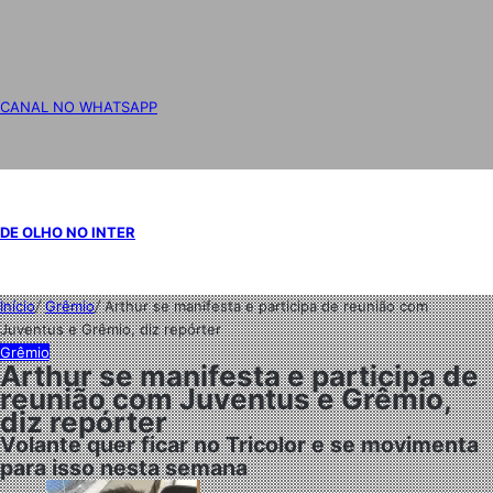
CANAL NO WHATSAPP
DE OLHO NO INTER
Início
/
Grêmio
/
Arthur se manifesta e participa de reunião com
Juventus e Grêmio, diz repórter
Grêmio
Arthur se manifesta e participa de
reunião com Juventus e Grêmio,
diz repórter
Volante quer ficar no Tricolor e se movimenta
para isso nesta semana