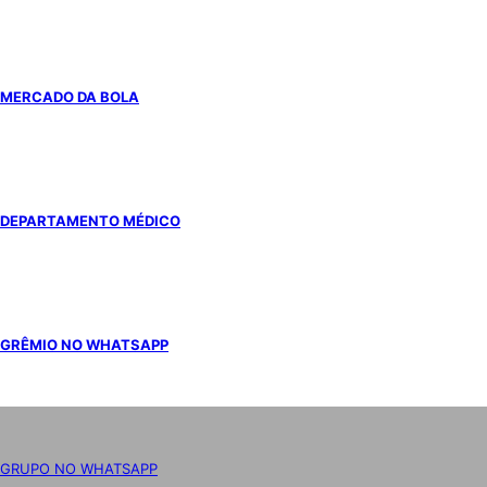
MERCADO DA BOLA
DEPARTAMENTO MÉDICO
GRÊMIO NO WHATSAPP
GRUPO NO WHATSAPP