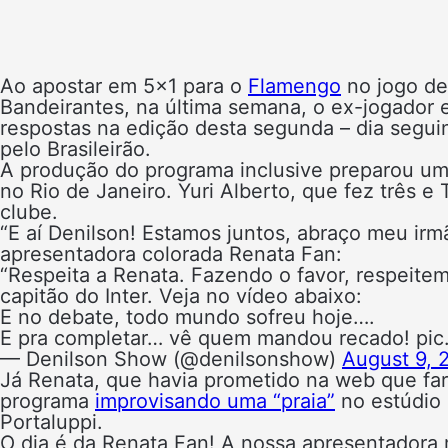
Ao apostar em 5×1 para o
Flamengo
no jogo de
Bandeirantes, na última semana, o ex-jogador e
respostas na edição desta segunda – dia segu
pelo Brasileirão.
A produção do programa inclusive preparou um
no Rio de Janeiro. Yuri Alberto, que fez três e
clube.
“E aí Denilson! Estamos juntos, abraço meu irmã
apresentadora colorada Renata Fan:
“Respeita a Renata. Fazendo o favor, respeitem 
capitão do Inter. Veja no vídeo abaixo:
E no debate, todo mundo sofreu hoje….
E pra completar… vê quem mandou recado! pic
— Denilson Show (@denilsonshow)
August 9, 
Já Renata, que havia prometido na web que fari
programa
improvisando uma “praia”
no estúdio 
Portaluppi.
O dia é da Renata Fan! A nossa apresentadora