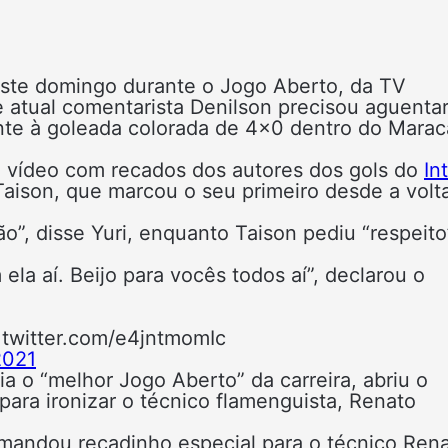
ste domingo durante o Jogo Aberto, da TV
 atual comentarista Denilson precisou aguentar
inte à goleada colorada de 4×0 dentro do Mara
 vídeo com recados dos autores dos gols do
In
 Taison, que marcou o seu primeiro desde a volt
o”, disse Yuri, enquanto Taison pediu “respeito
ela aí. Beijo para vocês todos aí”, declarou o
.twitter.com/e4jntmomIc
2021
a o “melhor Jogo Aberto” da carreira, abriu o
para ironizar o técnico flamenguista, Renato
 mandou recadinho especial para o técnico Ren