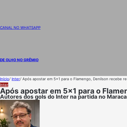
CANAL NO WHATSAPP
DE OLHO NO GRÊMIO
Início
/
Inter
/
Após apostar em 5×1 para o Flamengo, Denilson recebe rec
Inter
Após apostar em 5×1 para o Flameng
Autores dos gols do Inter na partida no Marac