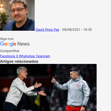
David Pires Paz
09/08/2021 - 14:35
Follow
Mande
on
um
Siga-nos
X
e-
mail
Compartilhar
Facebook
X
WhatsApp
Telegram
Artigos relacionados