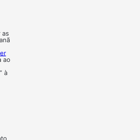
 as
canã
ter
a ao
” à
ato