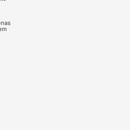
enas
 em