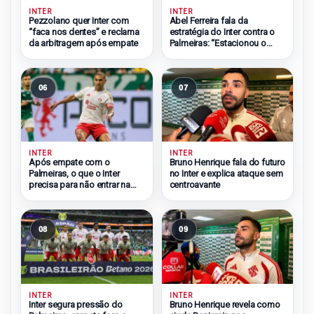
INTER
INTER
Pezzolano quer Inter com
Abel Ferreira fala da
“faca nos dentes” e reclama
estratégia do Inter contra o
da arbitragem após empate
Palmeiras: “Estacionou o
ônibus”
06
07
INTER
INTER
Após empate com o
Bruno Henrique fala do futuro
Palmeiras, o que o Inter
no Inter e explica ataque sem
precisa para não entrar na
centroavante
zona do rebaixamento
08
09
INTER
INTER
Inter segura pressão do
Bruno Henrique revela como