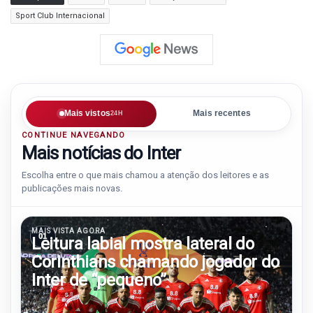
Sport Club Internacional
Mais vistos
Mais recentes
24H
CONTINUE NAVEGANDO
Mais notícias do Inter
Escolha entre o que mais chamou a atenção dos leitores e as
publicações mais novas.
MAIS VISTA AGORA
01
Leitura labial mostra lateral do
Corinthians chamando jogador do
Inter de “pequeno”