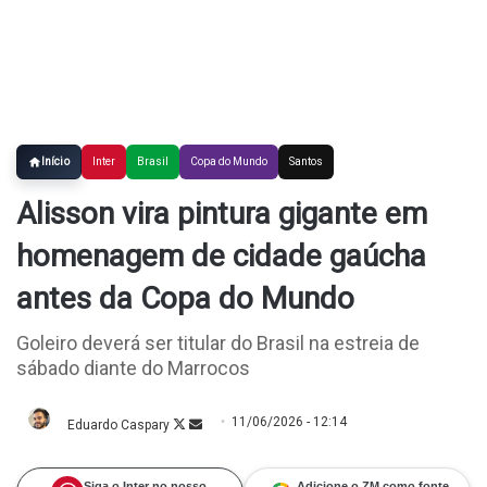
Início
Inter
Brasil
Copa do Mundo
Santos
Alisson vira pintura gigante em
homenagem de cidade gaúcha
antes da Copa do Mundo
Goleiro deverá ser titular do Brasil na estreia de
sábado diante do Marrocos
11/06/2026 - 12:14
Eduardo Caspary
Follow
Mande
on
um
X
e-
mail
Siga o Inter no nosso
Adicione o ZM como fonte