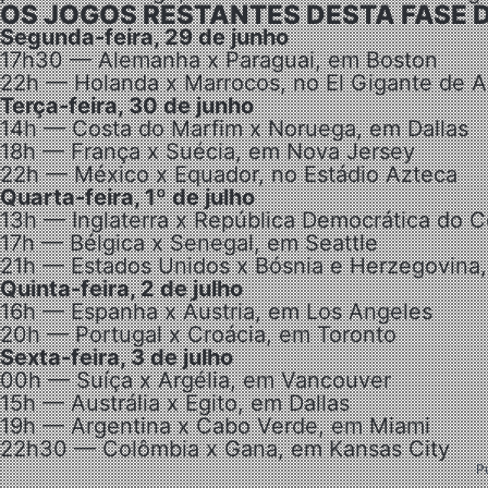
OS JOGOS RESTANTES DESTA FASE 
Segunda-feira, 29 de junho
17h30 — Alemanha x Paraguai, em Boston
22h — Holanda x Marrocos, no El Gigante de 
Terça-feira, 30 de junho
14h — Costa do Marfim x Noruega, em Dallas
18h — França x Suécia, em Nova Jersey
22h — México x Equador, no Estádio Azteca
Quarta-feira, 1º de julho
13h — Inglaterra x República Democrática do C
17h — Bélgica x Senegal, em Seattle
21h — Estados Unidos x Bósnia e Herzegovina,
Quinta-feira, 2 de julho
16h — Espanha x Áustria, em Los Angeles
20h — Portugal x Croácia, em Toronto
Sexta-feira, 3 de julho
00h — Suíça x Argélia, em Vancouver
15h — Austrália x Egito, em Dallas
19h — Argentina x Cabo Verde, em Miami
22h30 — Colômbia x Gana, em Kansas City
P