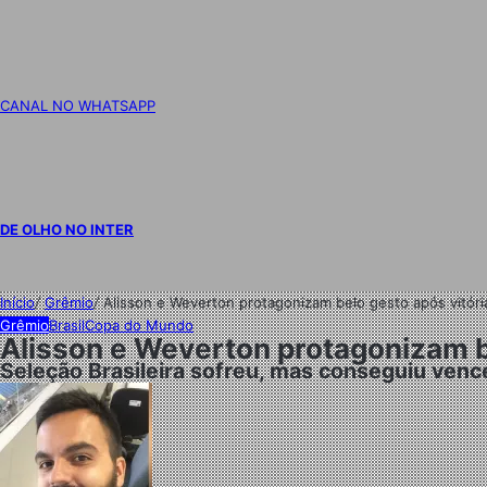
CANAL NO WHATSAPP
DE OLHO NO INTER
Início
/
Grêmio
/
Alisson e Weverton protagonizam belo gesto após vitória
Grêmio
Brasil
Copa do Mundo
Alisson e Weverton protagonizam be
Seleção Brasileira sofreu, mas conseguiu venc