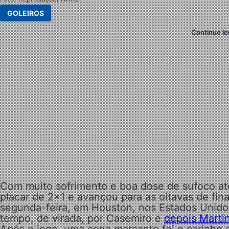
GOLEIROS
Continue le
Com muito sofrimento e boa dose de sufoco até
placar de 2×1 e avançou para as oitavas de fin
segunda-feira, em Houston, nos Estados Unido
tempo, de virada, por Casemiro e
depois Martin