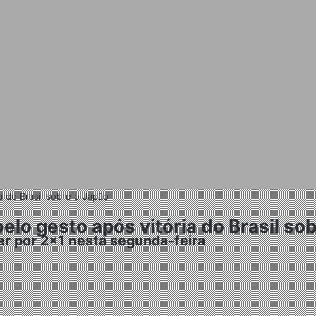
 do Brasil sobre o Japão
lo gesto após vitória do Brasil so
er por 2x1 nesta segunda-feira