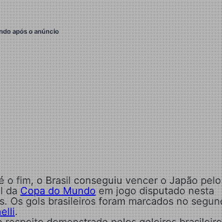
ndo após o anúncio
 o fim, o Brasil conseguiu vencer o Japão pelo
al da
Copa do Mundo
em jogo disputado nesta
s. Os gols brasileiros foram marcados no segu
elli
.