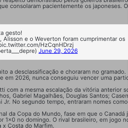
 respeito demonstrado pelos goleiros brasileir
 que consolaram pacientemente os japoneses. O
ta gesto!
ra, Alisson e o Weverton foram cumprimentar os
pic.twitter.com/HzCqnHDrzj
erta___depre)
June 29, 2026
uito a desclassificação e choraram no gramado.
fase em 2026, nunca conseguiu vencer uma parti
tti com a mesma escalação da vitória anterior s
nhos, Gabriel Magalhães, Douglas Santos; Casem
ni Jr. No segundo tempo, entraram nomes como
 final da Copa do Mundo, fase em que o Canadá 
or 1×0 no domingo. O rival brasileiro, em jogo n
a x Costa do Marfim.