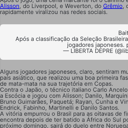
Após o jogo, uma cena marcante foi o carinho e
Alisson
, do Liverpool, e Weverton, do
Grêmio
,
rapidamente viralizou nas redes sociais.
Bai
Após a classificação da Seleção Brasilei
jogadores japoneses. 
— LIBERTA DEPRE (@lib
Alguns jogadores japoneses, claro, sentiram m
país asiático, que realizou uma boa primeira 
de mata-mata na sua trajetória em Copas.
Contra o Japão, o técnico italiano Carlo Ancelo
a Escócia e jogou com Alisson; Danilo, Marqui
Bruno Guimarães, Paquetá; Rayan, Cunha e Vi
Endrick, Fabinho, Martinelli e Danilo Santos.
A vitória empurrou o Brasil para as oitavas de
encontra depois de ter batido a África do Sul p
próximo domingo, sairá do duelo entre Norueg