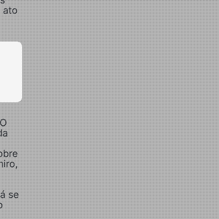
os
 ato
 O
da
obre
iro,
já se
o