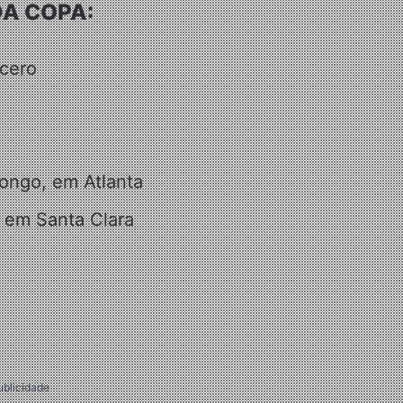
DA COPA:
Acero
ongo, em Atlanta
 em Santa Clara
ublicidade