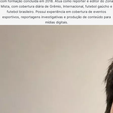
com formação concluída em 2018. Atua como repórter e editor do Zona
Mista, com cobertura diária de Grêmio, Internacional, futebol gaúcho e
futebol brasileiro. Possui experiência em cobertura de eventos
esportivos, reportagens investigativas e produção de conteúdo para
mídias digitais.