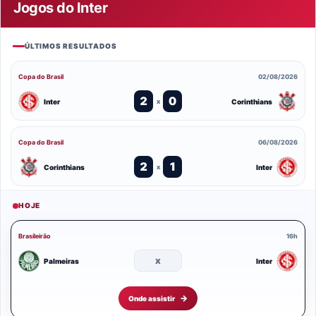
Jogos do Inter
ÚLTIMOS RESULTADOS
Copa do Brasil
02/08/2026
2
0
Inter
Corinthians
x
Copa do Brasil
06/08/2026
2
1
Corinthians
Inter
x
HOJE
Brasileirão
16h
x
Palmeiras
Inter
Onde assistir