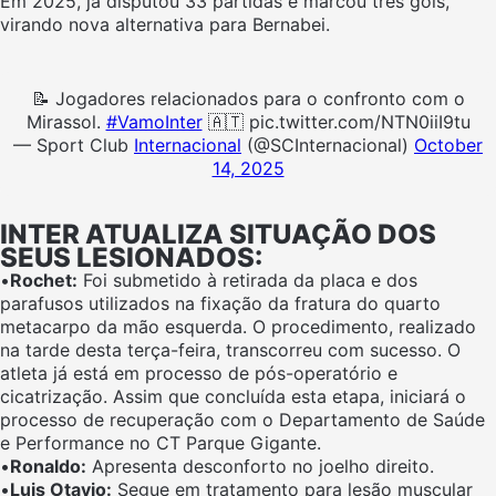
Em 2025, já disputou 33 partidas e marcou três gols,
virando nova alternativa para Bernabei.
📝 Jogadores relacionados para o confronto com o
Mirassol.
#VamoInter
🇦🇹 pic.twitter.com/NTN0iiI9tu
— Sport Club
Internacional
(@SCInternacional)
October
14, 2025
INTER ATUALIZA SITUAÇÃO DOS
SEUS LESIONADOS:
•
Rochet:
Foi submetido à retirada da placa e dos
parafusos utilizados na fixação da fratura do quarto
metacarpo da mão esquerda. O procedimento, realizado
na tarde desta terça-feira, transcorreu com sucesso. O
atleta já está em processo de pós-operatório e
cicatrização. Assim que concluída esta etapa, iniciará o
processo de recuperação com o Departamento de Saúde
e Performance no CT Parque Gigante.
•
Ronaldo:
Apresenta desconforto no joelho direito.
•
Luis Otavio:
Segue em tratamento para lesão muscular