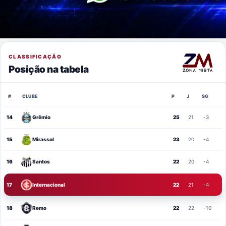
CLASSIFICAÇÃO
Posição na tabela
#
CLUBE
P
J
SG
14
Grêmio
25
21
-3
15
Mirassol
23
20
-4
16
Santos
22
20
-4
17
Internacional
22
21
-4
18
Remo
22
22
-10