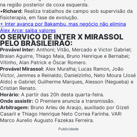
na região posterior da coxa esquerda.
•
Richard:
Realiza trabalhos de campo sob supervisão da
fisioterapia, em fase de evolução.
+ Inter avança por Bakambu, mas negócio não elimina
Álex Arce; saiba valores
O SERVIÇO DE INTER X MIRASSOL
PELO BRASILEIRÃO:
Provável Inter:
Anthoni; Vitão, Mercado e Victor Gabriel;
Braian Aguirre, Thiago Maia, Bruno Henrique e Bernabei;
Vitinho, Alan Patrick e Óscar Romero.
Provável Mirassol:
Alex Muralha; Lucas Ramon, João
Victor, Jemmes e Reinaldo; Danielzinho, Neto Moura (José
Aldo) e Gabriel; Guilherme Marques, Alesson (Negueba) e
Cristian Renato.
Horário:
A partir das 20h desta quarta-feira.
Onde assistir:
O Premiere anuncia a transmissão.
Arbitragem:
Bruno Arleu de Araujo, auxiliado por Gizeli
Casaril e Thiago Henrique Neto Correa Farinha. VAR:
Marco Aurelio Augusto Fazekas Ferreira.
Publicidade