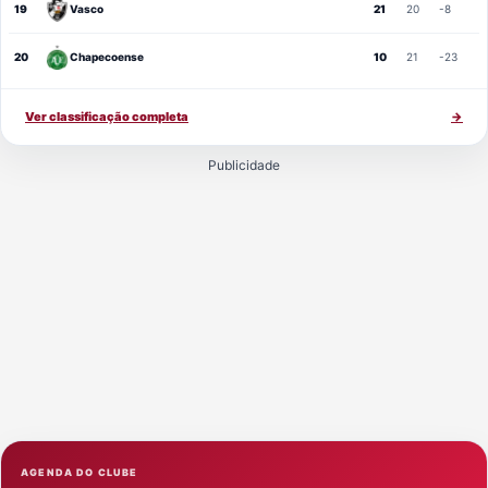
19
Vasco
21
20
-8
20
Chapecoense
10
21
-23
Ver classificação completa
→
Publicidade
AGENDA DO CLUBE