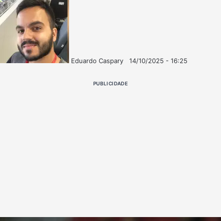
Eduardo Caspary
14/10/2025 - 16:25
Follow
Mande
on
um
PUBLICIDADE
X
e-
mail