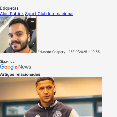
Etiquetas
Alan Patrick
Sport Club Internacional
Eduardo Caspary
26/10/2025 - 10:55
Follow
Mande
on
um
Siga-nos
X
e-
mail
Artigos relacionados