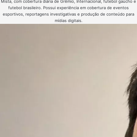
Mista, com cobertura diária de Grêmio, Internacional, futebol gaúcho e
futebol brasileiro. Possui experiência em cobertura de eventos
esportivos, reportagens investigativas e produção de conteúdo para
mídias digitais.