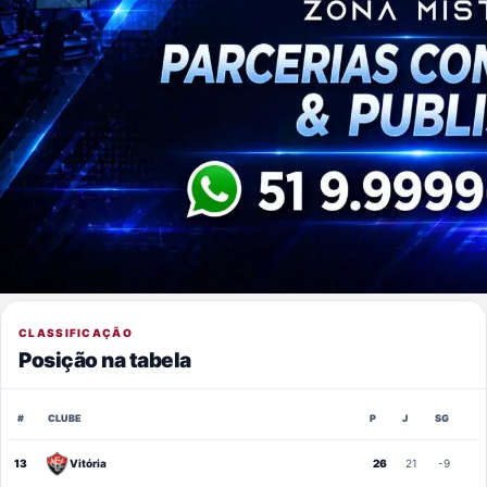
CLASSIFICAÇÃO
Posição na tabela
#
CLUBE
P
J
SG
13
Vitória
26
21
-9