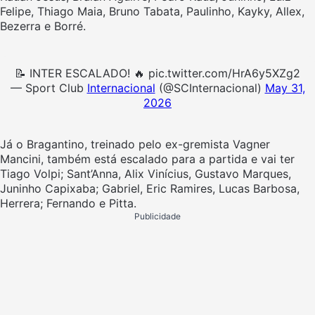
Felipe, Thiago Maia, Bruno Tabata, Paulinho, Kayky, Allex,
Bezerra e Borré.
📝 INTER ESCALADO! 🔥 pic.twitter.com/HrA6y5XZg2
— Sport Club
Internacional
(@SCInternacional)
May 31,
2026
Já o Bragantino, treinado pelo ex-gremista Vagner
Mancini, também está escalado para a partida e vai ter
Tiago Volpi; Sant’Anna, Alix Vinícius, Gustavo Marques,
Juninho Capixaba; Gabriel, Eric Ramires, Lucas Barbosa,
Herrera; Fernando e Pitta.
Publicidade