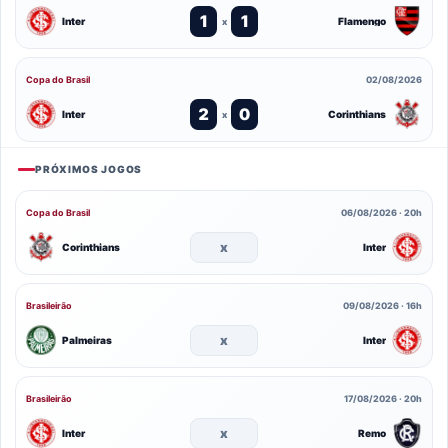
1
1
Inter
Flamengo
x
Copa do Brasil
02/08/2026
2
0
Inter
Corinthians
x
PRÓXIMOS JOGOS
Copa do Brasil
06/08/2026 · 20h
x
Corinthians
Inter
Brasileirão
09/08/2026 · 16h
x
Palmeiras
Inter
Brasileirão
17/08/2026 · 20h
x
Inter
Remo