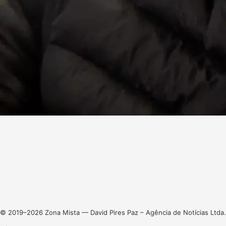
Facebook
X
Linkedin
Instagram
© 2019–2026 Zona Mista — David Pires Paz – Agência de Notícias Ltda.