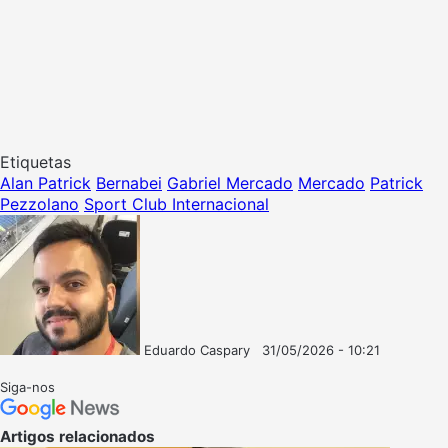
Etiquetas
Alan Patrick
Bernabei
Gabriel Mercado
Mercado
Patrick
Pezzolano
Sport Club Internacional
Eduardo Caspary
31/05/2026 - 10:21
Follow
Mande
on
um
Siga-nos
X
e-
mail
Artigos relacionados