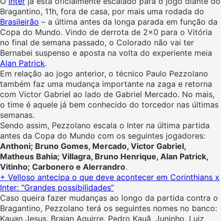
O
Inter
já está oficialmente escalado para o jogo diante do
Bragantino, 11h, fora de casa, por mais uma rodada do
Brasileirão
– a última antes da longa parada em função da
Copa do Mundo. Vindo de derrota de 2×0 para o Vitória
no final de semana passado, o Colorado não vai ter
Bernabei suspenso e aposta na volta do experiente meia
Alan Patrick
.
Em relação ao jogo anterior, o técnico Paulo Pezzolano
também faz uma mudança importante na zaga e retorna
com Victor Gabriel ao lado de Gabriel Mercado. No mais,
o time é aquele já bem conhecido do torcedor nas últimas
semanas.
Sendo assim, Pezzolano escala o Inter na última partida
antes da Copa do Mundo com os seguintes jogadores:
Anthoni; Bruno Gomes, Mercado, Victor Gabriel,
Matheus Bahia; Villagra, Bruno Henrique, Alan Patrick,
Vitinho; Carbonero e Alerrandro
.
+ Velloso antecipa o que deve acontecer em Corinthians x
Inter: “Grandes possibilidades”
Caso queira fazer mudanças ao longo da partida contra o
Bragantino, Pezzolano terá os seguintes nomes no banco:
Kauan Jesus, Braian Aguirre, Pedro Kauã, Juninho, Luiz