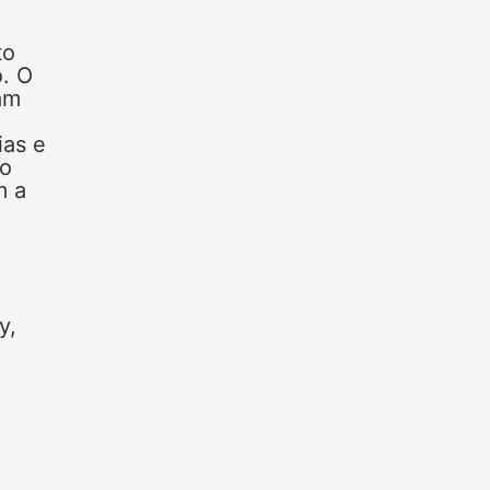
to
o. O
am
ias e
do
m a
y,