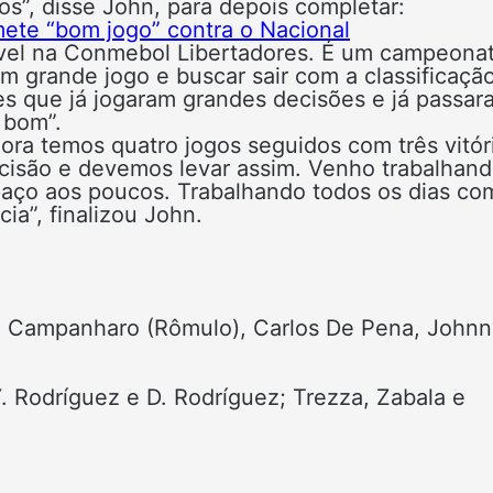
tos”, disse John, para depois completar:
mete “bom jogo” contra o Nacional
ssível na Conmebol Libertadores. É um campeona
um grande jogo e buscar sair com a classificaçã
es que já jogaram grandes decisões e já passar
 bom”.
ora temos quatro jogos seguidos com três vitór
cisão e devemos levar assim. Venho trabalhan
aço aos poucos. Trabalhando todos os dias co
a”, finalizou John.
; Campanharo (Rômulo), Carlos De Pena, Johnn
. Rodríguez e D. Rodríguez; Trezza, Zabala e