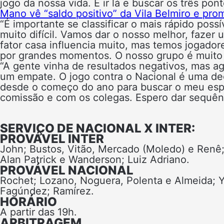
jogo da nossa vida. É ir lá e buscar os três pon
Mano vê “saldo positivo” da Vila Belmiro e pro
“É importante se classificar o mais rápido po
muito difícil. Vamos dar o nosso melhor, fazer 
fator casa influencia muito, mas temos jogador
por grandes momentos. O nosso grupo é muito
“A gente vinha de resultados negativos, mas ag
um empate. O jogo contra o Nacional é uma de
desde o começo do ano para buscar o meu esp
comissão e com os colegas. Espero dar sequênci
SERVIÇO DE NACIONAL X INTER:
PROVÁVEL INTER
John; Bustos, Vitão, Mercado (Moledo) e Renê
Alan Patrick e Wanderson; Luiz Adriano.
PROVÁVEL NACIONAL
Rochet; Lozano, Noguera, Polenta e Almeida; Y
Fagúndez; Ramírez.
HORÁRIO
A partir das 19h.
ARBITRAGEM