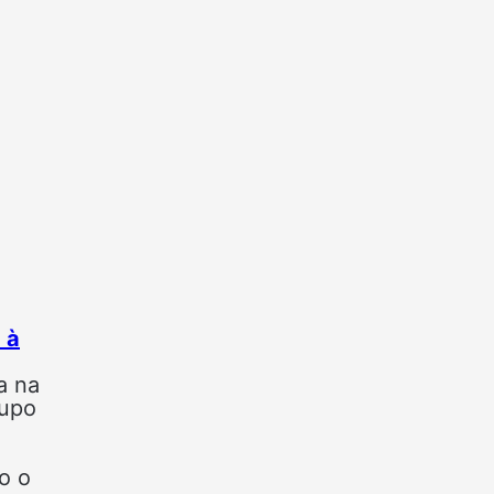
 à
a na
rupo
o o