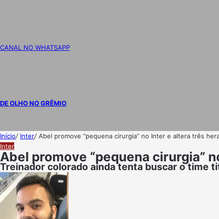
CANAL NO WHATSAPP
DE OLHO NO GRÊMIO
Início
/
Inter
/
Abel promove “pequena cirurgia” no Inter e altera três hera
Inter
Abel promove “pequena cirurgia” no 
Treinador colorado ainda tenta buscar o time 