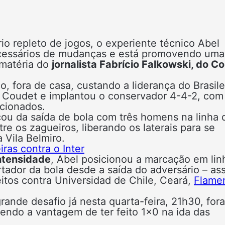
o repleto de jogos, o experiente técnico Abel
necessários de mudanças e está promovendo uma
 matéria do
jornalista Fabrício Falkowski, do Co
, fora de casa, custando a liderança do Brasile
o Coudet e implantou o conservador 4-4-2, com
icionados.
ou da saída de bola com três homens na linha 
re os zagueiros, liberando os laterais para se
 Vila Belmiro.
as contra o Inter
intensidade
, Abel posicionou a marcação em lin
tador da bola desde a saída do adversário – as
eitos contra Universidad de Chile, Ceará,
Flame
ande desafio já nesta quarta-feira, 21h30, for
endo a vantagem de ter feito 1×0 na ida das