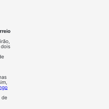
rreio
irão,
 dois
de
has
sim,
ngo
a de