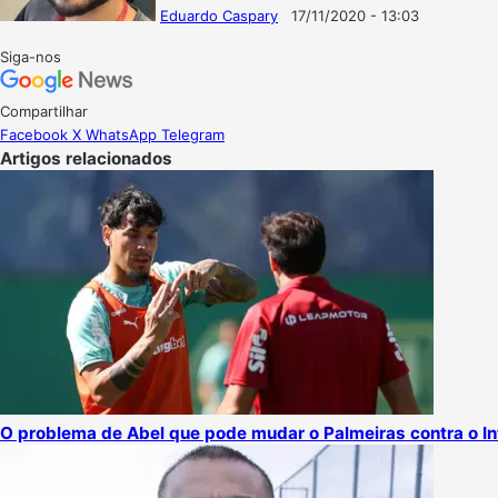
Eduardo Caspary
17/11/2020 - 13:03
Follow
Mande
on
um
Siga-nos
X
e-
mail
Compartilhar
Facebook
X
WhatsApp
Telegram
Artigos relacionados
O problema de Abel que pode mudar o Palmeiras contra o In