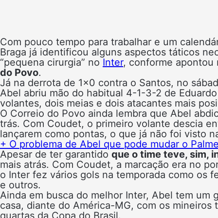
Com pouco tempo para trabalhar e um calendári
Braga já identificou alguns aspectos táticos 
“pequena cirurgia” no
Inter
, conforme apontou
do Povo
.
Já na derrota de 1×0 contra o Santos, no sábado
Abel abriu mão do habitual 4-1-3-2 de Eduard
volantes, dois meias e dois atacantes mais pos
O Correio do Povo ainda lembra que Abel abdic
trás. Com Coudet, o primeiro volante descia ent
lançarem como pontas, o que já não foi visto na
+ O problema de Abel que pode mudar o Palmeir
Apesar de ter garantido
que o time teve, sim, 
mais atrás. Com Coudet, a marcação era no por
o Inter fez vários gols na temporada como os f
e outros.
Ainda em busca do melhor Inter, Abel tem um gr
casa, diante do América-MG, com os mineiros t
quartas da Copa do Brasil.