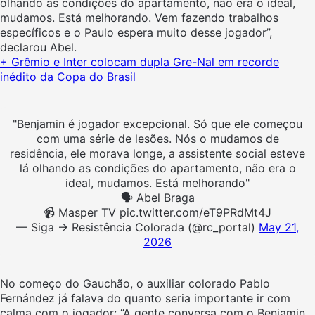
olhando as condições do apartamento, não era o ideal,
mudamos. Está melhorando. Vem fazendo trabalhos
específicos e o Paulo espera muito desse jogador”,
declarou Abel.
+ Grêmio e Inter colocam dupla Gre-Nal em recorde
inédito da Copa do Brasil
"Benjamin é jogador excepcional. Só que ele começou
com uma série de lesões. Nós o mudamos de
residência, ele morava longe, a assistente social esteve
lá olhando as condições do apartamento, não era o
ideal, mudamos. Está melhorando"
🗣️ Abel Braga
📹 Masper TV pic.twitter.com/eT9PRdMt4J
— Siga → Resistência Colorada (@rc_portal)
May 21,
2026
No começo do Gauchão, o auxiliar colorado Pablo
Fernández já falava do quanto seria importante ir com
calma com o jogador: “A gente conversa com o Benjamin