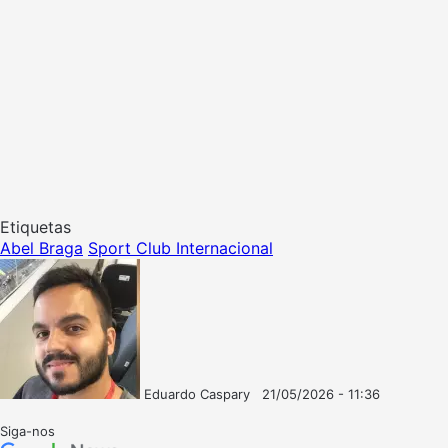
Etiquetas
Abel Braga
Sport Club Internacional
Eduardo Caspary
21/05/2026 - 11:36
Follow
Mande
on
um
Siga-nos