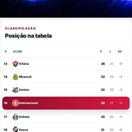
CLASSIFICAÇÃO
Posição na tabela
#
CLUBE
P
J
SG
13
Vitória
26
21
-9
14
Mirassol
23
20
-4
15
Santos
22
20
-4
16
Internacional
22
21
-4
17
Grêmio
22
20
-4
18
Vasco
21
20
-8