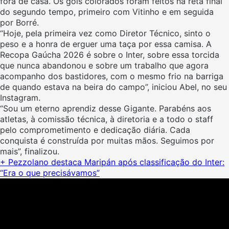
fora de casa. Os gols colorados foram feitos na reta final
do segundo tempo, primeiro com Vitinho e em seguida
por Borré.
“Hoje, pela primeira vez como Diretor Técnico, sinto o
peso e a honra de erguer uma taça por essa camisa. A
Recopa Gaúcha 2026 é sobre o Inter, sobre essa torcida
que nunca abandonou e sobre um trabalho que agora
acompanho dos bastidores, com o mesmo frio na barriga
de quando estava na beira do campo”, iniciou Abel, no seu
Instagram.
“Sou um eterno aprendiz desse Gigante.
Parabéns aos
atletas, à comissão técnica, à diretoria e a todo o staff
pelo comprometimento e dedicação diária. Cada
conquista é construída por muitas mãos. Seguimos por
mais”, finalizou.
+ Pezzolano destaca Maripán após classificação do Inter:
“Era o que precisávamos”