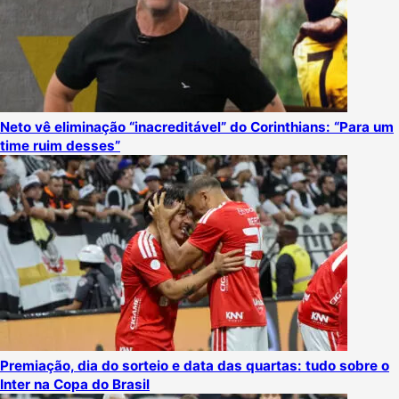
Neto vê eliminação “inacreditável” do Corinthians: “Para um
time ruim desses”
Premiação, dia do sorteio e data das quartas: tudo sobre o
Inter na Copa do Brasil