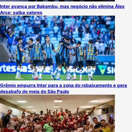
Inter avança por Bakambu, mas negócio não elimina Álex
Arce; saiba valores
Grêmio empurra Inter para a zona do rebaixamento e gera
desabafo de meia do São Paulo