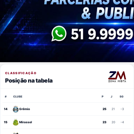
CLASSIFICAÇÃO
Posição na tabela
#
CLUBE
P
J
SG
14
Grêmio
25
21
-3
15
Mirassol
23
20
-4