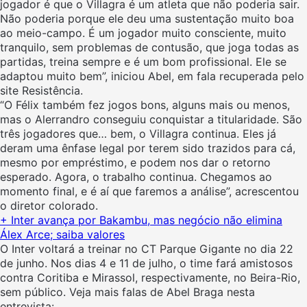
jogador é que o Villagra é um atleta que não poderia sair.
Não poderia porque ele deu uma sustentação muito boa
ao meio-campo. É um jogador muito consciente, muito
tranquilo, sem problemas de contusão, que joga todas as
partidas, treina sempre e é um bom profissional. Ele se
adaptou muito bem”, iniciou Abel, em fala recuperada pelo
site Resistência.
“O Félix também fez jogos bons, alguns mais ou menos,
mas o Alerrandro conseguiu conquistar a titularidade. São
três jogadores que… bem, o Villagra continua. Eles já
deram uma ênfase legal por terem sido trazidos para cá,
mesmo por empréstimo, e podem nos dar o retorno
esperado. Agora, o trabalho continua. Chegamos ao
momento final, e é aí que faremos a análise”, acrescentou
o diretor colorado.
+ Inter avança por Bakambu, mas negócio não elimina
Álex Arce; saiba valores
O Inter voltará a treinar no CT Parque Gigante no dia 22
de junho. Nos dias 4 e 11 de julho, o time fará amistosos
contra Coritiba e Mirassol, respectivamente, no Beira-Rio,
sem público. Veja mais falas de Abel Braga nesta
entrevista: