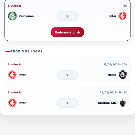
Brasileirão
16h
x
Palmeiras
Inter
Onde assistir
PRÓXIMOS JOGOS
Brasileirão
17/08/2026 · 20h
x
Inter
Remo
Brasileirão
22/08/2026 · 18h30
x
Inter
Atlético-MG