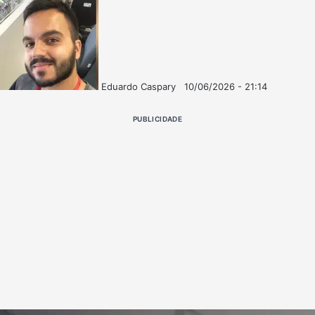
Eduardo Caspary
10/06/2026 - 21:14
Follow
Mande
on
um
PUBLICIDADE
X
e-
mail