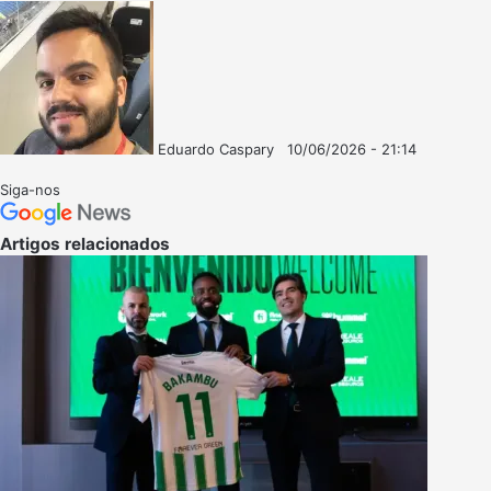
Eduardo Caspary
10/06/2026 - 21:14
Follow
Mande
on
um
Siga-nos
X
e-
mail
Artigos relacionados