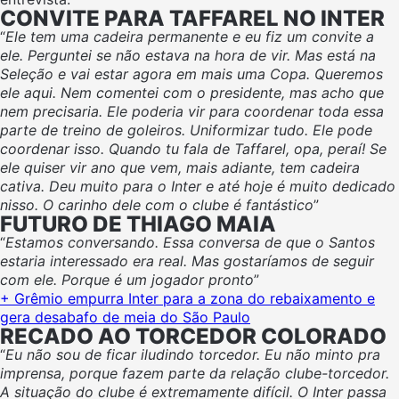
CONVITE PARA TAFFAREL NO INTER
“
Ele tem uma cadeira permanente e eu fiz um convite a
ele. Perguntei se não estava na hora de vir. Mas está na
Seleção e vai estar agora em mais uma Copa. Queremos
ele aqui. Nem comentei com o presidente, mas acho que
nem precisaria. Ele poderia vir para coordenar toda essa
parte de treino de goleiros. Uniformizar tudo. Ele pode
coordenar isso. Quando tu fala de Taffarel, opa, peraí! Se
ele quiser vir ano que vem, mais adiante, tem cadeira
cativa. Deu muito para o Inter e até hoje é muito dedicado
nisso. O carinho dele com o clube é fantástico
”
FUTURO DE THIAGO MAIA
“
Estamos conversando. Essa conversa de que o Santos
estaria interessado era real. Mas gostaríamos de seguir
com ele. Porque é um jogador pronto
”
+ Grêmio empurra Inter para a zona do rebaixamento e
gera desabafo de meia do São Paulo
RECADO AO TORCEDOR COLORADO
“
Eu não sou de ficar iludindo torcedor. Eu não minto pra
imprensa, porque fazem parte da relação clube-torcedor.
A situação do clube é extremamente difícil. O Inter passa