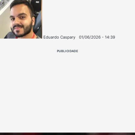
Eduardo Caspary
01/06/2026 - 14:39
Follow
Mande
on
um
PUBLICIDADE
X
e-
mail