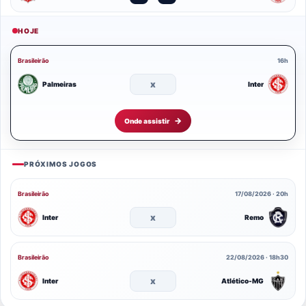
HOJE
Brasileirão
16h
x
Palmeiras
Inter
Onde assistir
PRÓXIMOS JOGOS
Brasileirão
17/08/2026 · 20h
x
Inter
Remo
Brasileirão
22/08/2026 · 18h30
x
Inter
Atlético-MG