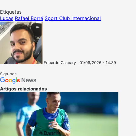
Etiquetas
Lucas
Rafael Borré
Sport Club Internacional
Eduardo Caspary
01/06/2026 - 14:39
Follow
Mande
on
um
Siga-nos
X
e-
mail
Artigos relacionados