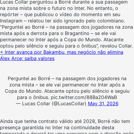
Lucas Collar perguntou a Borré durante a sua passagem
na zona mista sobre o futuro no Inter. No entanto, o
repórter – que publicou o vídeo do momento em seu
Instagram – relatou ter sido ignorado pelo colombiano.
“Perguntei ao Borré – na passagem dos jogadores na zona
mista após a derrota para o Bragantino – se ele vai
permanecer no Inter após a Copa do Mundo. Atacante
optou pelo silêncio e seguiu para o ônibus”, revelou Collar.
+ Inter avança por Bakambu, mas negócio não elimina
Álex Arce; saiba valores
Perguntei ao Borré – na passagem dos jogadores na
zona mista – se ele vai permanecer no Inter após a
Copa do Mundo. Atacante optou pelo silêncio e seguiu
para o ônibus. pic.twitter.com/88Ba204WaB
— Lucas Collar (@LucasCollar)
May 31, 2026
Ainda que tenha contrato válido até 2028, Borré não tem
presença garantida no Inter na continuidade desta
temporada e deverá ter uma conversa com a direção após