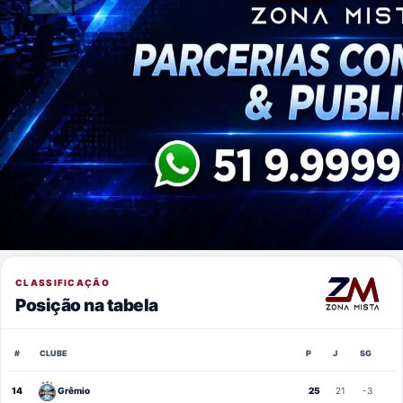
CLASSIFICAÇÃO
Posição na tabela
#
CLUBE
P
J
SG
14
Grêmio
25
21
-3