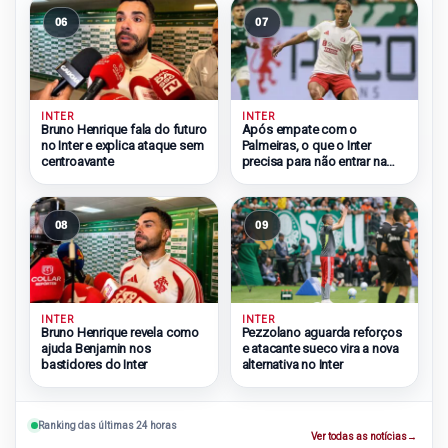
06
07
INTER
INTER
Bruno Henrique fala do futuro
Após empate com o
no Inter e explica ataque sem
Palmeiras, o que o Inter
centroavante
precisa para não entrar na
zona do rebaixamento
08
09
INTER
INTER
Bruno Henrique revela como
Pezzolano aguarda reforços
ajuda Benjamin nos
e atacante sueco vira a nova
bastidores do Inter
alternativa no Inter
Ranking das últimas 24 horas
Ver todas as notícias
→