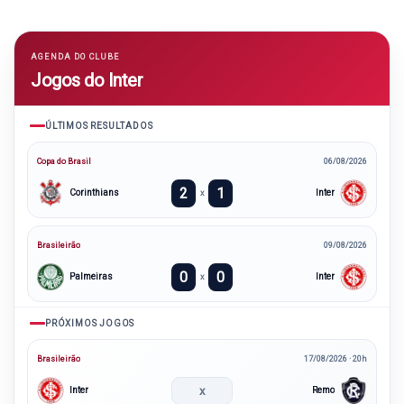
AGENDA DO CLUBE
Jogos do Inter
ÚLTIMOS RESULTADOS
Copa do Brasil
06/08/2026
2
1
Corinthians
Inter
x
Brasileirão
09/08/2026
0
0
Palmeiras
Inter
x
PRÓXIMOS JOGOS
Brasileirão
17/08/2026 · 20h
x
Inter
Remo