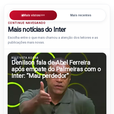
Mais vistos
Mais recentes
24H
CONTINUE NAVEGANDO
Mais notícias do Inter
Escolha entre o que mais chamou a atenção dos leitores e as
publicações mais novas.
MAIS VISTA AGORA
01
Denilson fala de Abel Ferreira
após empate do Palmeiras com o
Inter: “Mau perdedor”