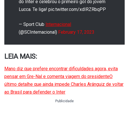
do Inter e celebrou o primeiro gol do jovem
Lucca. Te liga! pic.twitter.com/xdIRZRbqPP
— Sport Club
Internacional
(@SCInternacional)
February 17, 2023
LEIA MAIS:
Mano diz que prefere encontrar dificuldades agora, evita
pensar em Gre-Nal e comenta viagem do presidente
O
último detalhe que ainda impede Charles Aránguiz de voltar
ao Brasil para defender o Inter
Publicidade