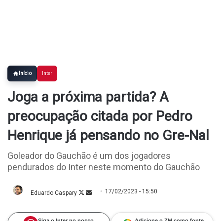
Início
Inter
Joga a próxima partida? A
preocupação citada por Pedro
Henrique já pensando no Gre-Nal
Goleador do Gauchão é um dos jogadores
pendurados do Inter neste momento do Gauchão
17/02/2023 - 15:50
Eduardo Caspary
Follow
Mande
on
um
X
e-
mail
Siga o Inter no nosso
Adicione o ZM como fonte