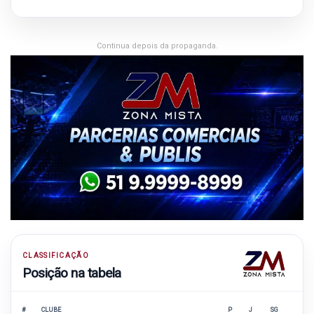
Continua depois da propaganda.
CLASSIFICAÇÃO
Posição na tabela
#
CLUBE
P
J
SG