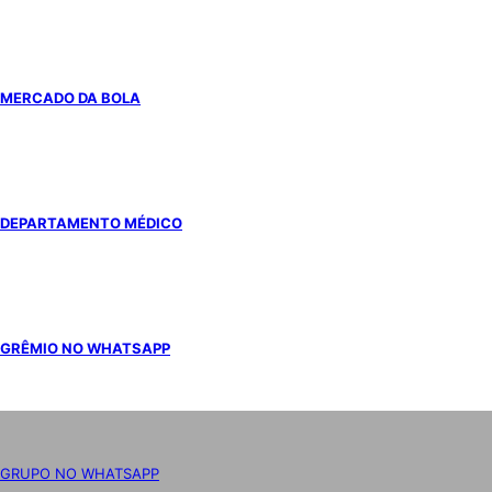
MERCADO DA BOLA
DEPARTAMENTO MÉDICO
GRÊMIO NO WHATSAPP
GRUPO NO WHATSAPP