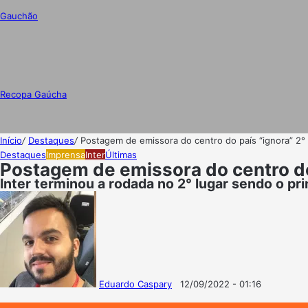
Gauchão
Recopa Gaúcha
Início
/
Destaques
/
Postagem de emissora do centro do país “ignora” 2° l
Destaques
Imprensa
Inter
Últimas
Postagem de emissora do centro do p
Inter terminou a rodada no 2° lugar sendo o pri
Eduardo Caspary
12/09/2022 - 01:16
Follow
Mande
on
um