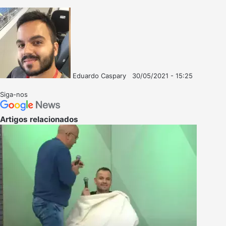
Eduardo Caspary
30/05/2021 - 15:25
Follow
Mande
on
um
Siga-nos
X
e-
mail
Artigos relacionados