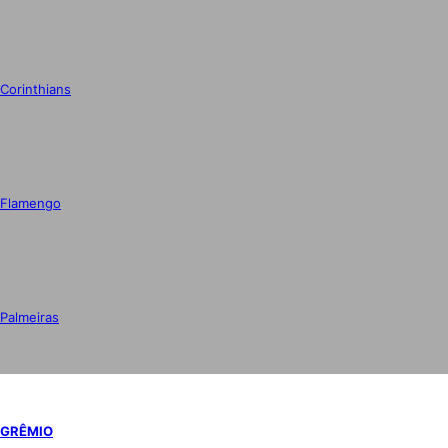
Corinthians
Flamengo
Palmeiras
GRÊMIO