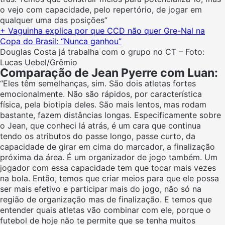
o vejo com capacidade, pelo repertório, de jogar em
qualquer uma das posições”
+ Vaguinha explica por que CCD não quer Gre-Nal na
Copa do Brasil: “Nunca ganhou”
Douglas Costa já trabalha com o grupo no CT – Foto:
Lucas Uebel/Grêmio
Comparação de Jean Pyerre com Luan:
“Eles têm semelhanças, sim. São dois atletas fortes
emocionalmente. Não são rápidos, por característica
física, pela biotipia deles. São mais lentos, mas rodam
bastante, fazem distâncias longas. Especificamente sobre
o Jean, que conheci lá atrás, é um cara que continua
tendo os atributos do passe longo, passe curto, da
capacidade de girar em cima do marcador, a finalização
próxima da área. É um organizador de jogo também. Um
jogador com essa capacidade tem que tocar mais vezes
na bola. Então, temos que criar meios para que ele possa
ser mais efetivo e participar mais do jogo, não só na
região de organização mas de finalização. E temos que
entender quais atletas vão combinar com ele, porque o
futebol de hoje não te permite que se tenha muitos