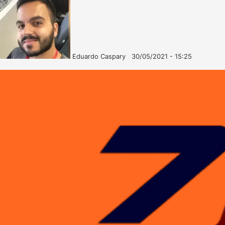
Eduardo Caspary
30/05/2021 - 15:25
Follow
Mande
on
um
X
e-
mail