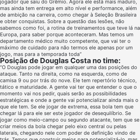
jogador que saiu do Grêmio. Agora ele está mais maduro,
mas ainda tem entrega em alto nível e performance, além
de ambição na carreira, como chegar à Seleção Brasileira
e obter conquistas. Sobre a questão das lesões, não
sabemos como foi, a rotina de treinamentos que teve lá na
Europa, para saber porque aconteceram. Mas temos um
departamento médico muito competente, que vai ter o
máximo de cuidado para não termos ele apenas por um
jogo, mas para a temporada toda”
Posição de Douglas Costa no time:
“O Douglas pode jogar em qualquer uma das posições do
ataque. Tanto na direita, como na esquerda, como de
camisa 9 ou por trás do nove. Ele tem repertório técnico,
tático e maturidade. A gente vai ter que entender o que o
momento vai nos pedir, quais serão as possibilidades
estratégicas e onde a gente vai potencializar ainda mais o
que ele tem. Se ele jogar de extrema, essa bola tem que
chegar lá para ele ser este jogador de desequilíbrio. Se
jogar como meio-campo ou segundo atacante, tem que se
criar meios da bola chegar pelo eixo central ou pelas
laterais, chegando nele com poder de definição vindo de
trás. Temos que construir meios para potencializá-lo, mas