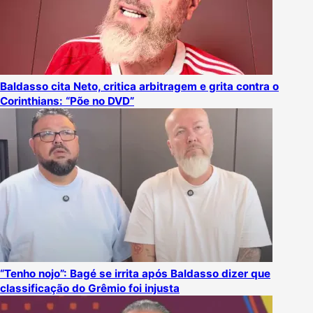
Baldasso cita Neto, critica arbitragem e grita contra o
Corinthians: “Põe no DVD”
“Tenho nojo”: Bagé se irrita após Baldasso dizer que
classificação do Grêmio foi injusta