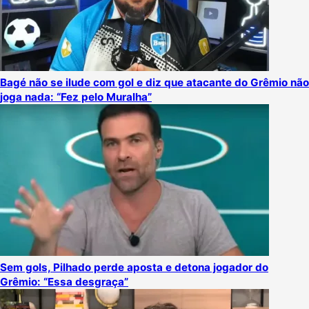
Bagé não se ilude com gol e diz que atacante do Grêmio não
joga nada: “Fez pelo Muralha”
Sem gols, Pilhado perde aposta e detona jogador do
Grêmio: “Essa desgraça”