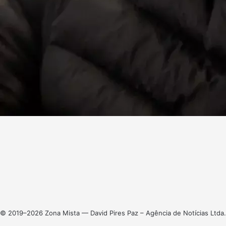
Facebook
X
Linkedin
Instagram
© 2019–2026 Zona Mista — David Pires Paz – Agência de Notícias Ltda.